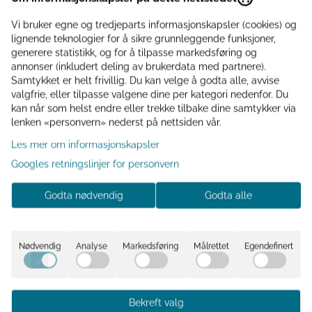
passer godt sammen med resten av Valborg-serien.
Kundeklubb Medlemsfordeler
Vi bruker egne og tredjeparts informasjonskapsler (cookies) og
lignende teknologier for å sikre grunnleggende funksjoner,
◾️ Få 10% rabatt på første kjøp
generere statistikk, og for å tilpasse markedsføring og
◾️ Interiørtips til hjemmet, hagen eller hytta
annonser (inkludert deling av brukerdata med partnere).
Samtykket er helt frivillig. Du kan velge å godta alle, avvise
◾️ Eksklusive tilbud til klubbmedlemmer
valgfrie, eller tilpasse valgene dine per kategori nedenfor. Du
◾️ Samle bonuspoeng hver gang du handler
kan når som helst endre eller trekke tilbake dine samtykker via
lenken «personvern» nederst på nettsiden vår.
Er du medlem? Du er ikke logget inn
Les mer om informasjonskapsler
Logg inn
Googles retningslinjer for personvern
Godta nødvendig
Godta alle
Informasjon
Nødvendig
Analyse
Markedsføring
Målrettet
Egendefinert
Valborg asjett Ø 20,5 cm – sand
Stilren asjett i glasert steingods med myk sandfarge og
lett rustikk finish. Perfekt til brød, småretter eller som del
Bekreft valg
av en komplett borddekking. Tåler oppvaskmaskin og