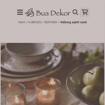
Hopp til innhold
Hjem
/
KJØKKEN
/
SERVISER
/
Valborg asjett sand