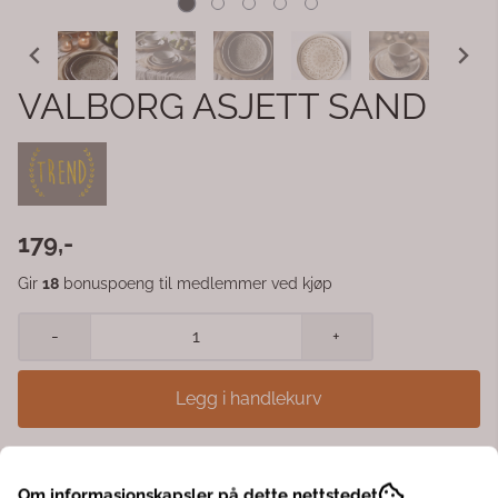
VALBORG ASJETT SAND
179,-
Gir
18
bonuspoeng til medlemmer ved kjøp
-
+
Legg i handlekurv
Valborg asjett Ø 20,5 cm – sand Stilren asjett i glasert steingods med myk
sandfarge og lett rustikk finish. Perfekt til brød, småretter eller som del av
en komplett borddekking. Tåler oppvaskmaskin og mikrobølgeovn, og
Om informasjonskapsler på dette nettstedet