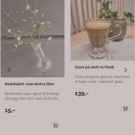
Glass på stett m/hank
Dette elegante glasset med hank
er laget i klart, mønstret glass
Resirkulert vase ekstra liten
som gir et tidløst og dekorativt
uttrykk. Med en størrelse på 9 x 12
139,-
Resirkulert vase i glass til å henge
cm ligger det godt i hånden og
på vegg eller som vase på benker
passer perfekt til kaffelatte,
i kirka i bryllup? Kan også henges
cappuccino, te eller andre varme
på kranser osv til pynt. Tvinn en
15,-
og kalde drikker. Det fine
blomstertråd rundt halsen på
mønsteret gir ekstra grep og en
vasen og heng opp. Str. H: 7cm D:
eksklusiv følelse, samtidig som
3,5cm
det gjør serveringen mer
innbydende. Et allsidig glass som
passer like godt til hverdags som