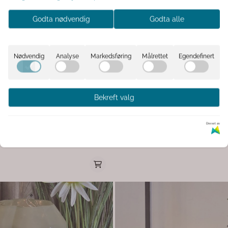
Godta nødvendig
Godta alle
Nødvendig
Analyse
Markedsføring
Målrettet
Egendefinert
d Karamell
Bordlampe led matt karamell ...
Bekreft valg
ampe LED – matt karamellfarget
Bordlampen VAZOLLA kombinerer mo
med mykt, stemningsfullt lys. Lampen
Drevet av
ampe i matt karamellfarget glass.
sylinderform i matt karamellfarget gla
størrelsen gjør lampen perfekt som
varm og behagelig glød – perfekt for å
159,-
sning på nattbordet, i vinduskarmen, på
atmosfære i stue, soverom eller entré. De
 en del av borddekkingen. Lampen
kompakte størrelsen gjør lampen enke
LED-lys som gir et mykt og behagelig
nattbord, hylle eller sidebord, enten al
det matte glasset. Den er
sammen med flere lamper for et person
3 x AAA, ikke inkludert), noe som gjør
VAZOLLA er et elegant og tidløst tilsku
assere akkurat der du ønsker – helt
hjem. Materiale: Glass Farge: Matt karamell Form:
H10
Sylinder Størrelse: Ø7 x H15 cm Lyskilde: Integrert
LED
om kombinerer funksjon og dekor på en