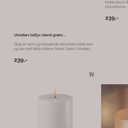
Mokka (brun) 
Deluxehome - Dansk desi
mer følelse av
De har også i ti
239,-
stearin på top
sterkere. Innend
Fjernkontroll kan
10 cm
Utendørs ledlys støvet grønn ...
Skap en varm og innbydende atmosfære både inne
og ute med dette stilrene Støvet Grønn Utendørs
Bloklys fra Deluxe Homeart. Med mål på 7,5 × 10 cm,
passer det perfekt på terrassen, balkongen eller i
239,-
hagen. Lysene er laget for utendørs bruk og gir et
realistisk flammeeffekt uten risikoen for åpen ild.
Merk: For å kunne justere timer og lysstyrke, må
fjernkontroll kjøpes separat. Dette gir deg full
fleksibilitet til å tilpasse lysstemningen etter behov.
Fordeler: Realistisk flammeeffekt Vannresistent og
perfekt for utendørs bruk Elegant støvet grønn farge
som passer til alle uteområder Timer- og
lysstyrkefunksjon med separat fjernkontroll Gi
uterommet ditt et sofistikert og hyggelig preg med
dette holdbare og dekorative bloklyset fra Deluxe
Homeart.