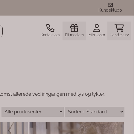
Kundeklubb
Kontakt oss
Bli medlem
Min konto
Handlekurv
velkomst allerede ved inngangen med
lys
og
lykter.