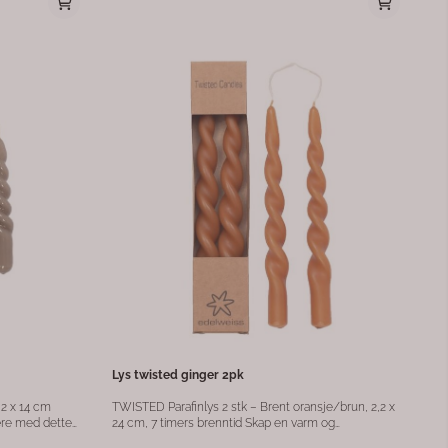
yskilde: Integrert LED
Lys twisted ginger 2pk
2,2 x 14 cm
TWISTED Parafinlys 2 stk – Brent oransje/brun, 2,2 x
ære med dette
24 cm, 7 timers brenntid Skap en varm og
mers brenntid
innbydende atmosfære med TWISTED-lysene i brun