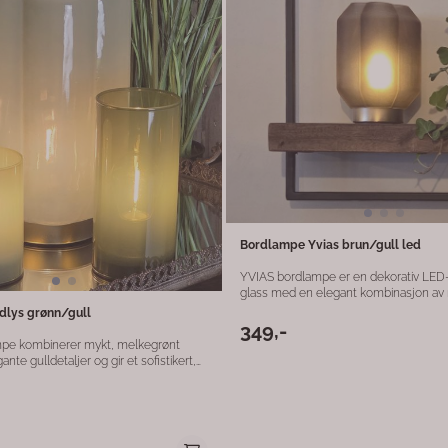
✨
Bordlampe Yvias brun/gull led
YVIAS bordlampe er en dekorativ LED-
glass med en elegant kombinasjon av
gull. Det frostede glasset gir et mykt 
dlys grønn/gull
som skaper en lun og eksklusiv stemn
349,-
Den varme fargetonen gjør lampen pe
pe kombinerer mykt, melkegrønt
stemningsbelysning i stue, soverom eller
nte gulldetaljer og gir et sofistikert,
sitt kompakte format og tidløse desig
kk. Den dempede grønntonen sprer et
like godt på nattbordet som på en hylle
temningsfullt lys, mens gullfinishen
sidebord. Den balanserte kombinasjon
en kompakte størrelsen
gull gir et sofistikert uttrykk som glir nat
fekt på nattbordet, sidebordet eller i
både moderne og skandinaviske interiører. Mater
e som funksjonell belysning og