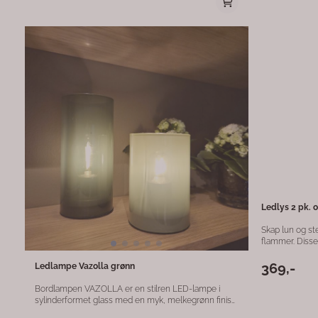
dekorativ inter
både energieffektiv og 
metall Farge: Melkegrønn og gull Mål: Ø15 x H27 cm
Ledlys 2 pk. of
Skap lun og st
flammer. Disse rustikke LED-kronelysene i offwhite
gir et naturtro
men er et trygt
369,-
Ledlampe Vazolla grønn
hverdag og høytid. Lysene leveres i set
styres enkelt 
Bordlampen VAZOLLA er en stilren LED-lampe i
du kan slå dem 
sylinderformet glass med en myk, melkegrønn finish.
vinduskarmer, 
Det frostede glasset gir et behagelig og