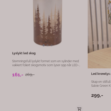
Lyslykt led skog
Stemningsfull lyslykt formet som en sylinder med
vakkert foliert skogsmotiv som lyser opp når LED-
lyset er tent. Det varme lyset skinner gjennom
motivet og skaper en lun og koselig atmosfære i
161,-
269,-
Led kronelys 2
hjemmet. Lykten drives av 3xAAA-batterier og er
enkel å plassere på bord, hyller, vinduskarmer eller
Skap en stilf
som dekorasjon i mørke kvelder. Perfekt til å skape
Salvie Green K
en rolig og naturlig stemning i både moderne og
Homeart. Med 
tradisjonelle interiørmiljøer.
kronelysene per
299,-
som stemningsl
fargen gir et naturl
og lysstyrkefu
fjernkontroll, 