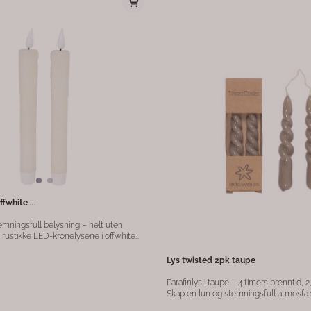
Glass Finish: Matt Farge: Mørk brun med gull
iørdetalj. Med integrert LED er YVIAS
Størrelse: Ø13 x H16,5 cm L
enkel i bruk. Materiale: Glass /
Lyskilde: Integrert LED Bruksområde: Innendørs
fwhite ...
emningsfull belysning – helt uten
 uttrykk som minner om ekte stearinlys,
 og praktisk alternativ for både
Lys twisted 2pk taupe
t à 2 stk og
med medfølgende fjernkontroll, slik at
Parafinlys i taupe – 4 timers brenntid, 
av og på uten å flytte dem. Perfekt i
Skap en lun og stemningsfull atmosf
på spisebordet eller i adventsstaken.
elegante parafinlyset i taupe. Med 4 ti