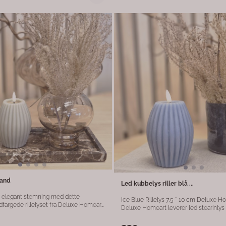
og varighet. Fordeler: Realistisk LED-flamme uten
åpen ild Elegant hvit farge som passer til alle
ed
innendørs rom Timer- og lysstyrkefunksjon med
fjernkontroll Perfekt til stue, spisestue eller soverom
nelyset kombinerer sikkerhet og
Disse LED-kronelysene kombinerer sikk
og gir en trygg og koselig belysning i
og gir en trygg og dekorativ belysning
sand
Led kubbelys riller blå ...
g elegant stemning med dette
Ice Blue Rillelys 7,5 * 10 cm Deluxe Homeart ledlys.
dfargede rillelyset fra Deluxe Homeart.
Deluxe Homeart leverer led stearinlys
,5 x 10 cm og kombinerer moderne
flame”-flamme og resin på toppen so
naturtro uttrykk, takket være den
flytende stearin for mer realistisk look. Lysene er