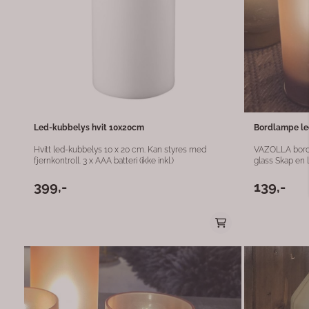
Led-kubbelys hvit 10x20cm
Bordlampe le
Hvitt led-kubbelys 10 x 20 cm. Kan styres med
VAZOLLA bordl
fjernkontroll. 3 x AAA batteri (ikke inkl.)
glass Skap en lun og stemningsfull atmosfære med
VAZOLLA bordl
Den kompakte 
399,-
139,-
dekorativ bely
hyllen eller som
har integrert 
skinn gjennom 
batteridrevet (
den enkel å pl
uten ledninger. Produktdetaljer: Størrelse: Ø7 x 
cm Materiale: Glass Farge: Matt karamell Lyskilde:
Integrert LED Strøm: 3 x AAA-batterier (medfølger
ikke) Bruksområde: Innendørs En stilren og fleksibel
liten lampe s