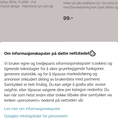
Bloklys REAL FLAME - Fra
Virker på alle realflame lys De sorte lys virker kun
gn Patenterte lys som gir
med fjernbetjening hvis lyset løftes og
 ekte lys en de andre på markedet.
holdes under lyset (Timer kan aktiver
llegg til real flame, utrykk av smeltet
fjernbetjening) fjernbetjening virker ik
99,-
pen, og det gjør ekte følelsen enda
kronelys.
ørs bruk. 3x AA batteri (ikke inkl.)
 benyttes - kjøpes separat. 7,5 cm x
Om informasjonskapsler på dette nettstedet
Vi bruker egne og tredjeparts informasjonskapsler (cookies) og
lignende teknologier for å sikre grunnleggende funksjoner,
generere statistikk, og for å tilpasse markedsføring og
annonser (inkludert deling av brukerdata med partnere).
Samtykket er helt frivillig. Du kan velge å godta alle, avvise
valgfrie, eller tilpasse valgene dine per kategori nedenfor. Du
kan når som helst endre eller trekke tilbake dine samtykker via
lenken «personvern» nederst på nettsiden vår.
Les mer om informasjonskapsler
Googles retningslinjer for personvern