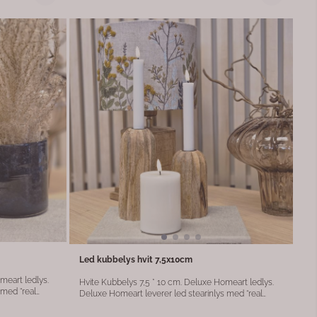
trendene innen interiør akkurat nå, og tilfører rommet
både dybde og ro. For full funksjonalitet må lyset
brukes med fjernkontroll (kjøpes separat), som lar
deg styre både timer og lysstyrke. Dette gir deg
fleksibilitet til å skape riktig stemning – enten det er til
erhet og stil,
hverdags eller spesielle anledninger. Produktdetaljer:
 i hjemmet.
Størrelse: 7,5 x 10 cm Farge: Oliven grønn Materiale:
Ekte voks med LED Naturtro flammeeffekt Eksklusivt
og tidløst design Krever fjernkontroll for timer og
dimming Disse bloklysene kombinerer funksjonalitet
og design – perfekt for deg som ønsker trygge,
stilfulle og trendy lyskilder i hjemmet.
Led kubbelys hvit 7,5x10cm
Hvite Kubbelys 7,5 * 10 cm. Deluxe Homeart ledlys.
 med “real
Deluxe Homeart leverer led stearinlys med “real
m ser ut som
flame”-flamme og resin på toppen som ser ut som
flytende stearin for mer realistisk look. Lysene er