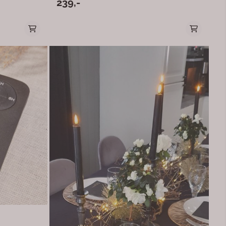
239,-
r dem veldig
fremstilt av ekte stearin, noe som gjør dem veldig
naturtro. Med bruk av ledlys unngår du giftige
. Du kan
partikler som kan spres fra levende lys. Du kan
r uten å være
plassere lysene tett opptil annen dekor uten å være
ruk på dekorfat
redd for at det skal ta fyr. Praktisk til bruk på dekorfat
sammen med annen pynt. Ledlysene fra Deluxe
arger!
Homeart fåes i flere forskjellige lekre farger!