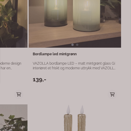
Bordlampe led mintgrønn
derne design
VAZOLLA bordlampe LED – matt mintgrønt glass Gi
 har en
interiøret et friskt og moderne uttrykk med VAZOLLA
ss som gir en
bordlampe i matt mintgrønt glass. Den kompakte
 skape koselig
størrelsen gjør lampen ideell som dekorativ
139,-
n
belysning på nattbordet, i vinduskarmen, på hyllen
l å plassere på
eller som stemningslys på bordet. Lampen har
ene eller
integrert LED-lys som gir et mykt og behagelig skinn
lig uttrykk.
gjennom det matte glasset. Den er batteridrevet og
dd til ethvert
bruker 3 x AAA-batterier (medfølger ikke), noe som
gjør den enkel å plassere hvor som helst – helt uten
ledninger. Produktdetaljer: Størrelse: Ø7 x H10 cm
Materiale: Glass Farge: Matt mintgrønn Lyskilde:
Integrert LED Strøm: 3 x AAA-batterier (medfølger
ikke) Bruksområde: Innendørs En liten, stilren
bordlampe som kombinerer funksjonalitet og dekor