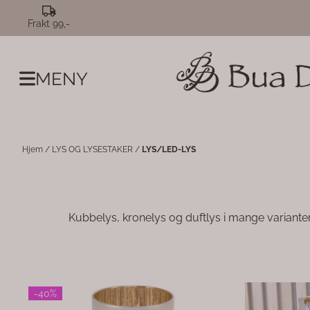
Hopp til innhold
Frakt 99,-
MENY
Hjem
/
LYS OG LYSESTAKER
/
LYS/LED-LYS
Kubbelys, kronelys og duftlys i mange variante
-40%