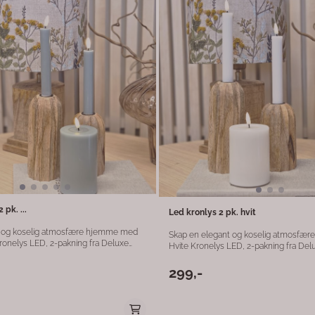
 pk. ...
Led kronlys 2 pk. hvit
ull og koselig atmosfære hjemme med
Skap en elegant og koselig atmosfæ
ronelys LED, 2-pakning fra Deluxe
Hvite Kronelys LED, 2-pakning fra De
en høyde på 15 cm er disse
Med en høyde på 15 cm passer disse 
fekte til lysestaker, borddekor eller
perfekt til lysestaker, borddekor eller
299,-
ys i stuen. Den rolige salviegrønne
stemningslys i stuen. Den rene hvite fa
ig og elegant preg. Merk: Timer-
tidløst og sofistikert uttrykk. Merk: Timer- og
nksjon krever separat kjøp av
lysstyrkefunksjon krever separat kjøp 
som gir deg full kontroll over lysstyrke
fjernkontroll, som gir deg full kontroll 