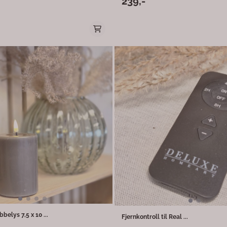
239,-
D-flammen og det dekorative rillete
fremstilt av ekte stearin, noe som gjø
naturtro. Med bruk av ledlys unngår du giftige
 som passer perfekt inn i både
partikler som kan spres fra levende lys
ssiske hjem. Lyset er ideelt for deg
plassere lysene tett opptil annen deko
emningsbelysning uten bekymring for
redd for at det skal ta fyr. Praktisk til b
kstra komfort kan lyset
sammen med annen pynt. Ledlysene fra Deluxe
rnkontroll (kjøpes separat), som gir
Homeart fåes i flere forskjellige lekre f
l å stille inn timer og justere lysstyrken
temning. Perfekt til både hverdag og
r: Størrelse: 7,5 x
design (trendy og
rnkontroll
l av en av de
interiørtrendene akkurat nå – hvor
ljer og varme naturtoner står i fokus.
elys 7,5 x 10 ...
Fjernkontroll til Real ...