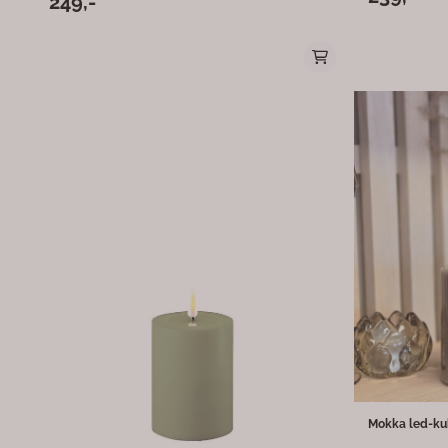
249,-
realistiske LE
salviegrønne fargen gir et naturlig og rolig uttrykk
mønsteret. Den myke sandtonen gir et tidløst og
som passer til alle rom. Merk: For å bruke timer- og
harmonisk preg
lysstyrkefunksjonen må fjernkontroll kjøpes separat,
moderne og kla
slik at du kan tilpasse lysstemningen etter behov.
som ønsker st
Fordeler: Realistisk flammeeffekt med LED-lys
sot, røyk eller brannfare. For e
Elegant salviegrønn farge for innendørs dekor Timer-
brukes med fje
og lysstyrkefunksjon med separat fjernkontroll
deg mulighet ti
Perfekt for stuen, soverommet eller kontoret Dette
etter ønsket s
LED-kubbelyset kombinerer stil og sikkerhet, og gir
spesielle anledninger. Produktdetalje
en dekorativ og trygg løsning uten åpen flamme.
10 cm Farge: Sand Materiale: Voks med LED-lys
Naturtro flammeeffekt Rillet 
eksklusivt uttrykk) Kan brukes med fje
(timer og dimming) Dette lyset er en de
mest populære 
eksklusive deta
Mokka led-kubb