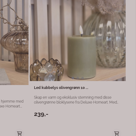
Led kubbelys olivengrønn 10 ...
Skap en varm og eksklusiv stemning med disse
re hjemme med
olivengrønne bloklysene fra Deluxe Homeart. Med
luxe Homeart.
sin dype, naturlige fargetone og elegante overflate
kronelysene
gir lyset et sofistikert uttrykk som passer perfekt inn i
239,-
 som
moderne interiør. Lyset måler 7,5 x 10 cm og er laget i
rgen gir et
ekte voks med en naturtro LED-flamme som gir
følelsen av levende lys – helt uten sot, røyk eller
av
brannfare. Den olivengrønne fargen er en av de store
over lysstyrke