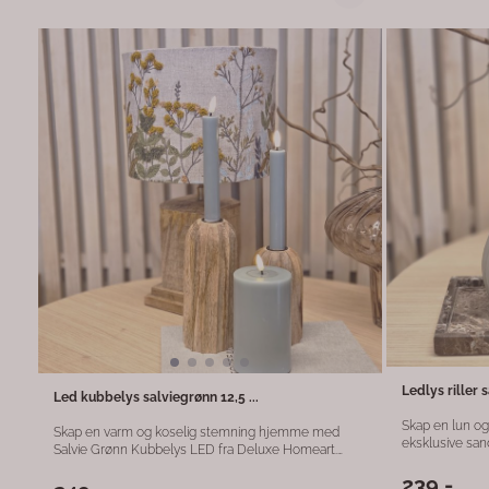
og varighet. Fordeler: Realistisk LED-flamme uten
åpen ild Elegant salviegrønn farge som passer til alle
innendørs rom Timer- og lysstyrkefunksjon m
fjernkontroll Perfekt til stue, spisestue eller soverom
Dette LED-kro
dekorativ stil, 
hjemmet.
Ledlys riller 
Led kubbelys salviegrønn 12,5 ...
Skap en lun o
Skap en varm og koselig stemning hjemme med
eksklusive san
Salvie Grønn Kubbelys LED fra Deluxe Homeart.
Lyset måler 7
Med mål på 7,5 × 12,5 cm passer det perfekt på
design med et 
239,-
stuebordet, hyllen eller i vinduskarmen. Den myke