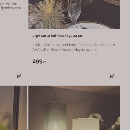
 fjernbetjening
es med
ke på sorte
2-pk sorte led-kronelys 24 cm
2 stk led kronelys i sort farge. For innendørs bruk. 2 x
AAA batteri (ikke inkludert) Høyde: 24 cm
Fjernkontroll virker dårlig på sorte led-lys da de har
for mettet farge, men det kan brukes til å time lysene
299,-
fra undersiden av lyset så de slås på automatisk hver
dag.