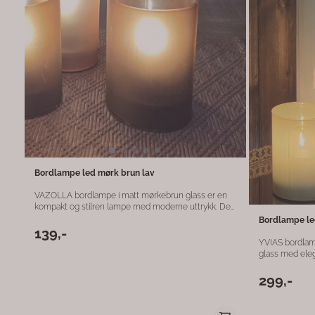
elegant måte 
Bordlampe led mørk brun lav
VAZOLLA bordlampe i matt mørkebrun glass er en
kompakt og stilren lampe med moderne uttrykk. Den
myke glassfinishen sprer et behagelig, dempet lys,
Bordlampe le
perfekt for nattbordet, sidebordet eller som dekorativ
139,-
detalj i små interiørflater. Med integrert LED er
YVIAS bordlam
lampen både energieffektiv og brukervennlig,
glass med elega
samtidig som den tilfører varme og stemning til
moderne uttry
rommet. Materiale: Glass Farge: Matt mørkebrun Mål:
behagelig og s
299,-
Ø7 x H10 cm Lyskilde: Integrert LED Bruksområde:
tilfører et eksklusivt preg. D
Innendørs
gjør lampen per
en hylle – båd