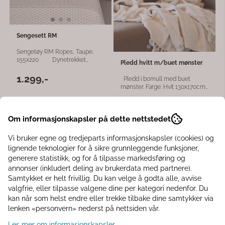
Sengesett RM
Sengetøy RM Ropes, Taupe,
155x220 Dynetrekket
Pledd hvitt m/buet mønster
Ropes fra Rivièra Maison
imponerer med en unik design
1.299,-
Pledd i bomull med buet
av horisontale striper foran og
mønster. Farge: Hvit 130x170cm
bak. Stripene er laget av
100 % Bomull
forskjellige strukturer og stoffer,
299,-
1.199,-
supplert med subtile "Rivièra
Maison"-bokstaver. Mønster
Om informasjonskapsler på dette nettstedet
med flettet tau mellom stripene
gir dynetrekket et robust, men
Vi bruker egne og tredjeparts informasjonskapsler (cookies) og
elegant utseende. Dynetrekket
lignende teknologier for å sikre grunnleggende funksjoner,
er tilgjengelig i forskjellige
farger, og kommer i en
generere statistikk, og for å tilpasse markedsføring og
gjenbrukbar stoffpose laget av
annonser (inkludert deling av brukerdata med partnere).
-40%
samme materiale. Det er også
Samtykket er helt frivillig. Du kan velge å godta alle, avvise
en lavendelpose med en
valgfrie, eller tilpasse valgene dine per kategori nedenfor. Du
forfriskende duft. Sengetøyet er
laget av 100 % bomull (144 TC)
kan når som helst endre eller trekke tilbake dine samtykker via
og er utstyrt med en praktisk
lenken «personvern» nederst på nettsiden vår.
glidelås. Rivièra Maison
sengetøykolleksjon er
Les mer om informasjonskapsler