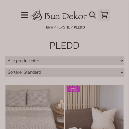
Hopp til innhold
Hjem
/
TEKSTIL
/
PLEDD
PLEDD
-75%