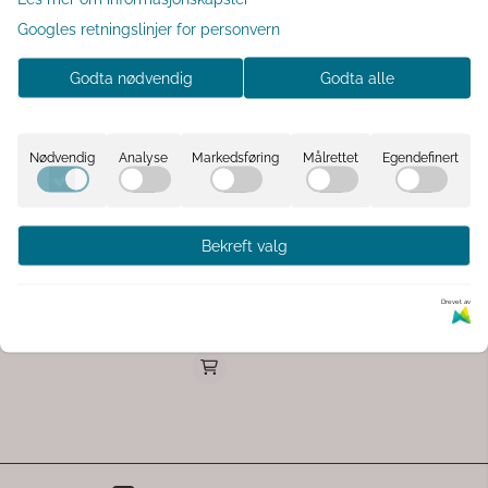
produsert av Bedding House, en
stolt partner av Better Cotton.
Googles retningslinjer for personvern
Lengde 220cm Bredde: 155cm.
Vaskes på 60 grader. Bombull.
Godta nødvendig
Godta alle
Nødvendig
Analyse
Markedsføring
Målrettet
Egendefinert
Vintage quilt rust
Bekreft valg
Quiltet teppe i fantastisk myk
kvalitet. 100% bomuld, Fyld 100
% polyester B: 130 L: 180
Drevet av
719,-
1.199,-