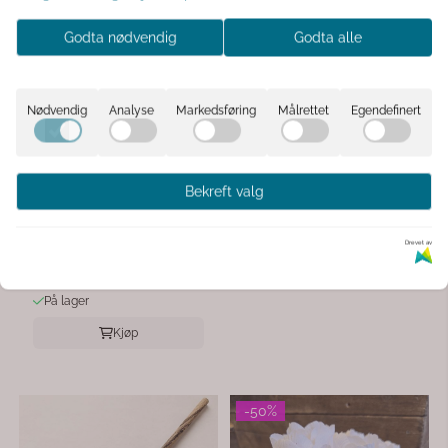
Godta nødvendig
Godta alle
TREND DESIGN
Nødvendig
Analyse
Markedsføring
Målrettet
Egendefinert
Treklype
99,-
TREND DESIGN
Strå solhatt
Bekreft valg
125,-
På lager
249,-
Drevet av
Kjøp
På lager
Kjøp
-50%