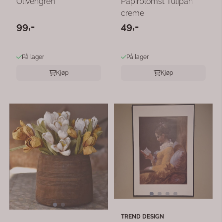
Olivengren
Papirblomst Tulipan
creme
99,-
49,-
På lager
På lager
Kjøp
Kjøp
TREND DESIGN