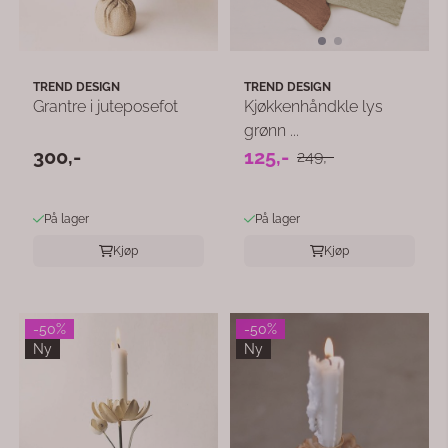
TREND DESIGN
TREND DESIGN
Grantre i juteposefot
Kjøkkenhåndkle lys
grønn ...
300,-
125,-
249,-
På lager
På lager
Kjøp
Kjøp
-50%
-50%
Ny
Ny