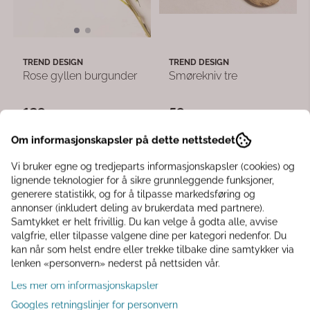
TREND DESIGN
TREND DESIGN
Rose gyllen burgunder
Smørekniv tre
139,-
59,-
Om informasjonskapsler på dette nettstedet
På lager
På lager
Vi bruker egne og tredjeparts informasjonskapsler (cookies) og
Kjøp
Kjøp
lignende teknologier for å sikre grunnleggende funksjoner,
generere statistikk, og for å tilpasse markedsføring og
annonser (inkludert deling av brukerdata med partnere).
Samtykket er helt frivillig. Du kan velge å godta alle, avvise
-50%
valgfrie, eller tilpasse valgene dine per kategori nedenfor. Du
Ny
kan når som helst endre eller trekke tilbake dine samtykker via
lenken «personvern» nederst på nettsiden vår.
Les mer om informasjonskapsler
Googles retningslinjer for personvern