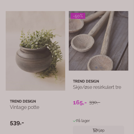
-50%
TREND DESIGN
Skje/øse resirkulert tre
165,-
TREND DESIGN
330,-
Vintage potte
539,-
På lager
Kjøp