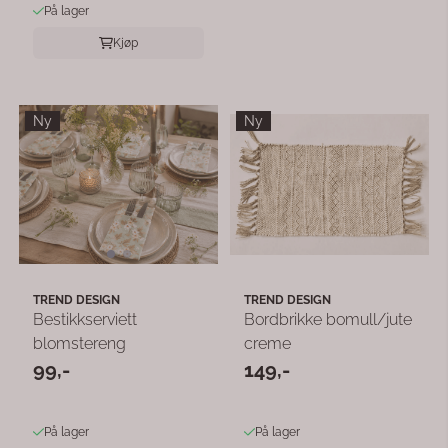
På lager
Kjøp
Ny
Ny
TREND DESIGN
TREND DESIGN
Bestikkserviett
Bordbrikke bomull/jute
blomstereng
creme
99,-
149,-
På lager
På lager