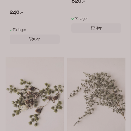
820,-
240,-
På lager
Kjøp
På lager
Kjøp