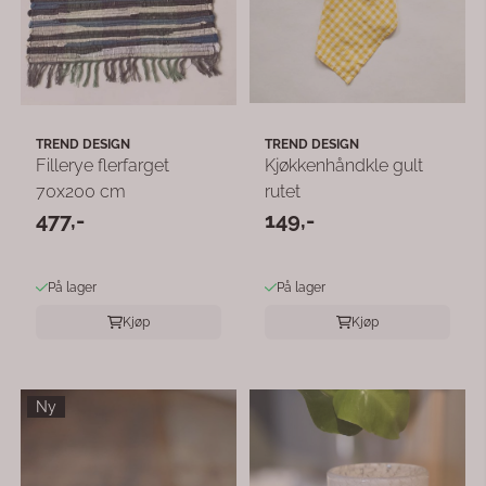
TREND DESIGN
TREND DESIGN
Fillerye flerfarget
Kjøkkenhåndkle gult
70x200 cm
rutet
477,-
149,-
På lager
På lager
Kjøp
Kjøp
Ny