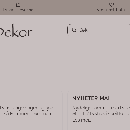
Lynrask levering
Norsk nettbutikk
NYHETER MAI
ne lange dager og lyse
Nydelige rammer med speil
n. ....så kommer drømmen
SE HER Lyshus i speil for tel
Les mer...