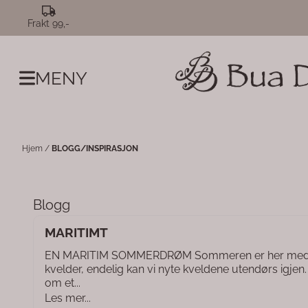
Hopp til innhold
Frakt 99,-
MENY
Hjem
/
BLOGG/INSPIRASJON
Blogg
MARITIMT
EN MARITIM SOMMERDRØM Sommeren er her med si
kvelder, endelig kan vi nyte kveldene utendørs igje
om et...
Les mer...