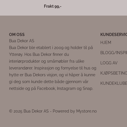
Frakt 99,-
OM OSS
KUNDESERVI
Bua Dekor AS
HJEM
Bua Dekor ble etablert i 2009 og holder til på
BLOGG/INSP
Ytterøy. Hos Bua Dekor finner du
interiørprodukter og småmøbler fra ulike
LOGG AV
leverandører. Inspirasjon og fornyelse til hus og
KJØPSBETIN
hytte er Bua Dekors visjon, og vi håper å kunne
gi deg som kunde dette både gjennom vår
KUNDEKLUB
nettside og på Facebook, Instagram og Snap.
© 2025 Bua Dekor AS - Powered by Mystore.no