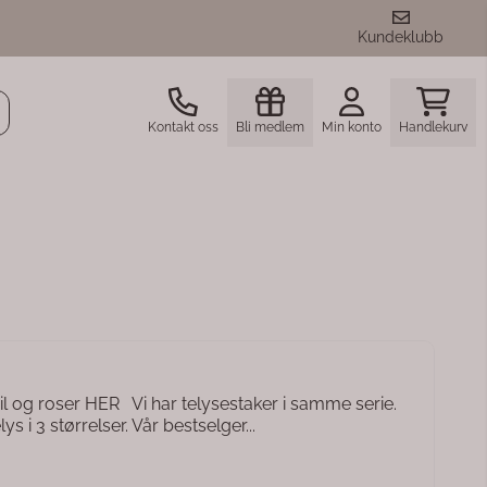
Kundeklubb
Kontakt oss
Bli medlem
Min konto
Handlekurv
 og roser HER Vi har telysestaker i samme serie.
ys i 3 størrelser. Vår bestselger...