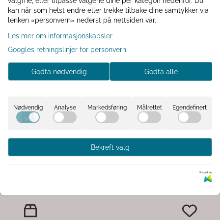
g dekorativt og et
valgfrie, eller tilpasse valgene dine per kategori nedenfor. Du
Les mer...
kan når som helst endre eller trekke tilbake dine samtykker via
lenken «personvern» nederst på nettsiden vår.
Les mer om informasjonskapsler
Googles retningslinjer for personvern
Påsken nærmer seg...
Godta nødvendig
Godta alle
m! ☺
NATURFARVER PÅ PÅSKEPYNT
Vi gleder oss til påsken, og 
Les mer...
Nødvendig
Analyse
Markedsføring
Målrettet
Egendefinert
8
9
10
Neste »
Bekreft valg
Drevet av