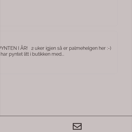
EN I ÅR! 2 uker igjen så er palmehelgen her :-)
har pyntet litt i butikken med...