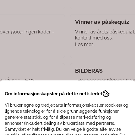
Vinner av påskequiz
) over 500,- Ingen koder -
Vinner av årets påskequiz b
kontakt med oss.
Les mer...
BILDERAS
RT PÅ 500,- HOS
Her kommer bilderas fra n
 følgende...
lampe i samme serie. NYHE
Les mer...
Om informasjonskapsler på dette nettstedet
Vi bruker egne og tredjeparts informasjonskapsler (cookies) og
lignende teknologier for å sikre grunnleggende funksjoner,
generere statistikk, og for å tilpasse markedsføring og
Vinner av Facebook-k
annonser (inkludert deling av brukerdata med partnere).
l påske :-) Tips til
Vi har trukket vinneren av
Samtykket er helt frivillig. Du kan velge å godta alle, avvise