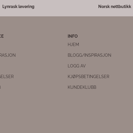
Lynrask levering
Norsk nettbutikk
CE
INFO
HJEM
IRASJON
BLOGG/INSPIRASJON
LOGG AV
GELSER
KJØPSBETINGELSER
B
KUNDEKLUBB