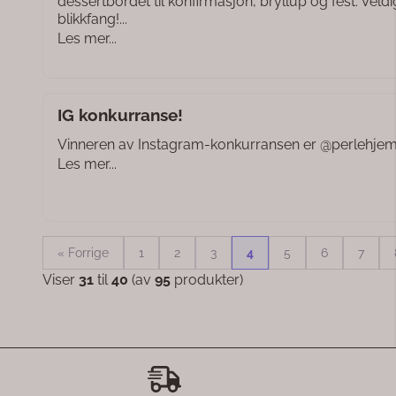
dessertbordet til konfirmasjon, bryllup og fest. Veldi
blikkfang!...
Les mer...
IG konkurranse!
Vinneren av Instagram-konkurransen er @perlehje
Les mer...
« Forrige
1
2
3
4
5
6
7
Viser
31
til
40
(av
95
produkter)