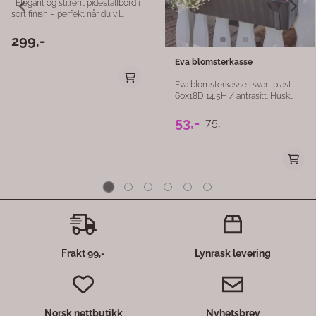
trekasse er unik med naturlige
variasjoner i treverket, noe som
gir et levende og personlig preg.
📊 Produktinformasjon Materiale:
Gjenbrukstre Finish: Brun beis
Mål: 30 x 15,5 x 9,5 cm Håndtak:
Hampetau Innside: Plastforet
Farge: Brun (variasjoner
forekommer) Bruksområde:
Oppbevaring, dekor,
blomsterkasse, gavekurv
Frakt 99,-
Lynrask levering
Norsk nettbutikk
Nyhetsbrev