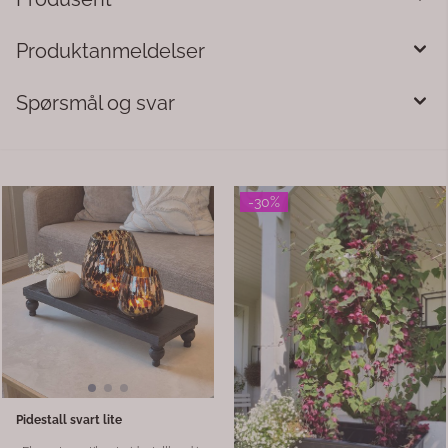
Produktanmeldelser
Spørsmål og svar
-50%
Skje/øse resirkulert tre
Plantekasse stor
Skje/øse laget av resirkulert tre
Rustikk og dekorativ trekasse
med et naturlig og tidløst uttrykk.
laget av gjenbruksmaterialer,
Hver skje har sitt eget unike preg
beiset i en varm brunfarge som
med små variasjoner i farge og
fremhever treets naturlige
165,-
199,-
330,-
struktur. Med sin lange lengde
struktur. De solide hankene i
passer den godt til servering,
hampetau gir kassen et autentis
gryter og større boller, og er både
og naturlig uttrykk. Kassen er
dekorativ og funksjonell på
plastforet innvendig, noe som
kjøkkenet. Lengde: ca. 45–50 cm
gjør den praktisk til både
Materiale: Resirkulert tre
oppbevaring og dekorative formål
Den større lengden gir ekstra
plass, perfekt til
blomsteroppsatser, gavekurver
eller organisering i hjemmet. Hver