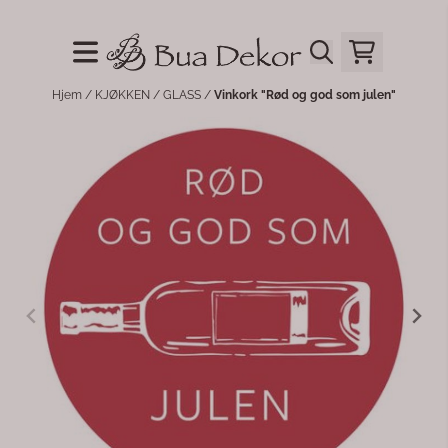
Hopp til innhold
Hjem
/
KJØKKEN
/
GLASS
/
Vinkork "Rød og god som julen"