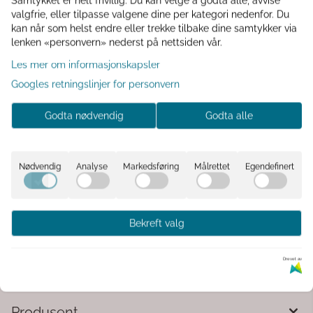
Samtykket er helt frivillig. Du kan velge å godta alle, avvise
valgfrie, eller tilpasse valgene dine per kategori nedenfor. Du
Vinkork Julemotiv Julerød.
kan når som helst endre eller trekke tilbake dine samtykker via
lenken «personvern» nederst på nettsiden vår.
Tekst på gummikorka: Rød
Les mer om informasjonskapsler
og god som julen
Googles retningslinjer for personvern
Gummikork som holder flaska tett.
Godta nødvendig
Godta alle
Str 3,8x2,8cm
Nødvendig
Analyse
Markedsføring
Målrettet
Egendefinert
Kommentarer
Bekreft valg
Drevet av
Produsent