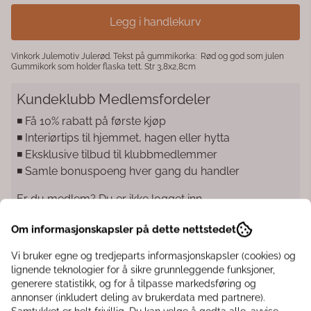
Legg i handlekurv
Vinkork Julemotiv Julerød. Tekst på gummikorka: Rød og god som julen
Gummikork som holder flaska tett. Str 3,8x2,8cm
Kundeklubb Medlemsfordeler
◾️ Få 10% rabatt på første kjøp
◾️ Interiørtips til hjemmet, hagen eller hytta
◾️ Eksklusive tilbud til klubbmedlemmer
◾️ Samle bonuspoeng hver gang du handler
Er du medlem? Du er ikke logget inn
Logg inn
Om informasjonskapsler på dette nettstedet
Vi bruker egne og tredjeparts informasjonskapsler (cookies) og
lignende teknologier for å sikre grunnleggende funksjoner,
generere statistikk, og for å tilpasse markedsføring og
Informasjon
annonser (inkludert deling av brukerdata med partnere).