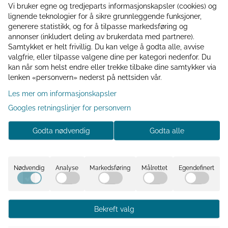
Vi bruker egne og tredjeparts informasjonskapsler (cookies) og
lignende teknologier for å sikre grunnleggende funksjoner,
Kundeklubb Medlemsfordeler
generere statistikk, og for å tilpasse markedsføring og
◾️ Få 10% rabatt på første kjøp
annonser (inkludert deling av brukerdata med partnere).
◾️ Interiørtips til hjemmet, hagen eller hytta
Samtykket er helt frivillig. Du kan velge å godta alle, avvise
valgfrie, eller tilpasse valgene dine per kategori nedenfor. Du
◾️ Eksklusive tilbud til klubbmedlemmer
kan når som helst endre eller trekke tilbake dine samtykker via
◾️ Samle bonuspoeng hver gang du handler
lenken «personvern» nederst på nettsiden vår.
Er du medlem? Du er ikke logget inn
Les mer om informasjonskapsler
Googles retningslinjer for personvern
Logg inn
Godta nødvendig
Godta alle
Informasjon
Nødvendig
Analyse
Markedsføring
Målrettet
Egendefinert
Nydelig lykt som skaper den lune stemningen. Denne
munnblåste staken er spraymalet, og derfor anbefales
det å rengjøre den med en tørr klut. H: 9 Ø: 10
Bekreft valg