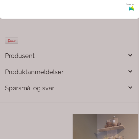
Kommentarer
Drevet av
Produsent
Produktanmeldelser
Spørsmål og svar
Bua-hylle brun valnøtt
Ytterøy-hylla eik 2-pk
Bua Dekors Egendesignede Hylle
Bua Dekors Egendesignede Hylle
i brun valnøtt Laminat med
i Eik – Sett med 2 Allsidige Hyller