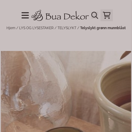
Hopp til innhold
Hjem
/
LYS OG LYSESTAKER
/
TELYSLYKT
/
Telyslykt grønn munnblåst