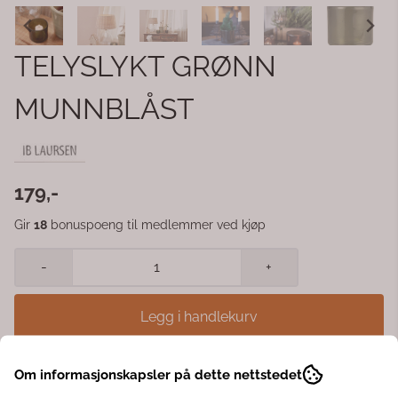
TELYSLYKT GRØNN
MUNNBLÅST
179,-
Gir
18
bonuspoeng til medlemmer ved kjøp
-
+
Legg i handlekurv
Nydelig lykt som skaper den lune stemningen. Denne munnblåste staken
Om informasjonskapsler på dette nettstedet
er spraymalet, og derfor anbefales det å rengjøre den med en tørr klut. H: 9
Ø: 10