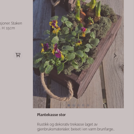
De blå nyansene tilfører bordet et friskt og nordisk
preg som enkelt kan kombineres med både
klassisk og moderne servise. Produktdetaljer:
Motiv: Blomster Farge: Blå Størrelse: 33 x 33 cm
Antall: 20 stk Materiale: Papir Perfekt til vår-,
sommer- og festbord Delikat akvarelldesign Disse
serviettene tilfører borddekkingen et vakkert og
naturlig uttrykk inspirert av blomsterenger og
nordisk natur.