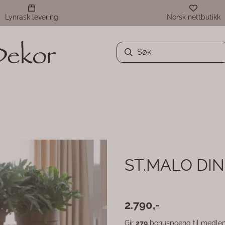
Lynrask levering
Norsk nettbutikk
ST.MALO DIN
2.790,-
Gir
279
bonuspoeng til medle