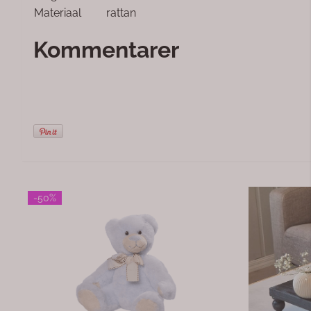
Materiaal
rattan
Kommentarer
-50%
Fugl i tre på fot høy
Ugle oker k
Elegant fuglefigur i tre med naturfarget og hvit
🦉 Produktbeskrivelse Gi inte
finish som gir et lyst og harmonisk uttrykk i
naturlig preg
hjemmet. Figuren står stødig på en trefot og
uglen i oker 
passer perfekt som dekorasjon på bord, hyller,
figuren har et
115,-
89,-
230,-
kommoder eller i vinduskarmen. Det enkle og
hyllen, vindus
tidløse designet gjør at den passer flott inn i både
stilleben. Uglen symboliserer visdom og ro – en
skandinaviske, maritime og landlige interiørstiler.
liten detalj s
Med høyden på 26 cm blir fuglen et dekorativt
Spesifikasjoner: Materiale: Keramikk Farge: 