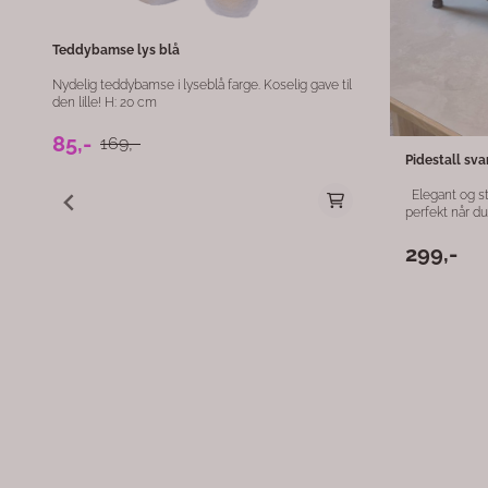
blikkfang som tilfører rommet en lun og naturlig
beige Høyde: 6 cm Dekorativ figur med håndlaget
stemning.
uttrykk