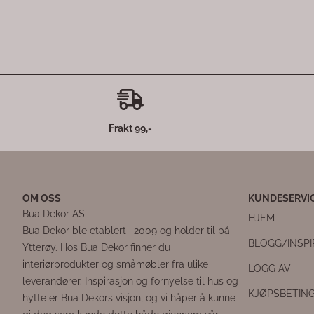
Frakt 99,-
OM OSS
KUNDESERVI
Bua Dekor AS
HJEM
Bua Dekor ble etablert i 2009 og holder til på
BLOGG/INSP
Ytterøy. Hos Bua Dekor finner du
interiørprodukter og småmøbler fra ulike
LOGG AV
leverandører. Inspirasjon og fornyelse til hus og
KJØPSBETIN
hytte er Bua Dekors visjon, og vi håper å kunne