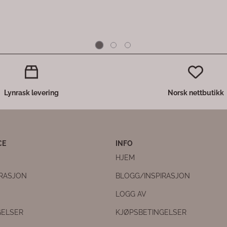
Lynrask levering
Norsk nettbutikk
CE
INFO
HJEM
IRASJON
BLOGG/INSPIRASJON
LOGG AV
GELSER
KJØPSBETINGELSER