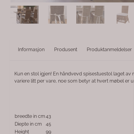
Informasjon
Produsent
Produktanmeldelser
Kun en stol igjen! En håndvevd spisestuestol laget av n
variere litt per vare, noe som betyr at hvert møbel er uni
breedte in cm
43
Diepte in cm
45
Height
99