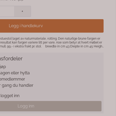
+
Legg i handlekurv
stuestol laget av naturmateriale, rotting. Den naturlige brune fargen er
resultat kan fargen variere litt per vare, noe som betyr at hvert møbel er
t pr. stol. breedte in cm 43 Diepte in cm 45 Height
sfordeler
kjøp
 hagen eller hytta
klubbmedlemmer
r gang du handler
logget inn
Logg inn