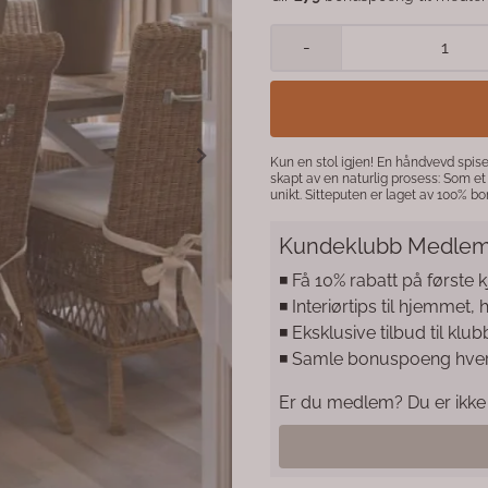
-
Kun en stol igjen! En håndvevd spise
skapt av en naturlig prosess: Som et 
unikt. Sitteputen er laget av 100% bomull. 99,- i ekstra frak
99 Materiaal rattan
Kundeklubb Medlem
◾️ Få 10% rabatt på første 
◾️ Interiørtips til hjemmet,
◾️ Eksklusive tilbud til 
◾️ Samle bonuspoeng hve
Er du medlem? Du er ikke 