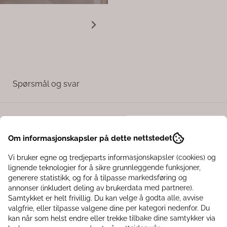
Spørsmål og svar
aturmateriale, rotting. Den naturlige brune fargen er skapt av
kt. Sitteputen er laget av 100% bomull. 99,- i ekstra frakt pr. s
Om informasjonskapsler på dette nettstedet
Vi bruker egne og tredjeparts informasjonskapsler (cookies) og
lignende teknologier for å sikre grunnleggende funksjoner,
generere statistikk, og for å tilpasse markedsføring og
annonser (inkludert deling av brukerdata med partnere).
Samtykket er helt frivillig. Du kan velge å godta alle, avvise
valgfrie, eller tilpasse valgene dine per kategori nedenfor. Du
kan når som helst endre eller trekke tilbake dine samtykker via