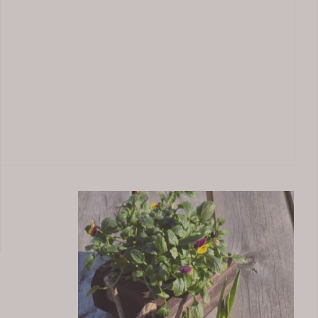
Servietter blå valmuer
5 x 45 cm
Servietter Blomster Blå 33x33 cm – 20 stk Vakre
r har et
servietter med et delikat blomsterdesign i blå toner
varme brune og
som skaper en elegant og harmonisk borddekking.
 og farge til
Det akvarellinspirerte motivet med markblomster
69,-
gir hjemmet et
gir et lett og romantisk uttrykk som passer perfekt
trekket er
til både hverdag og fest. Serviettene er ideelle til
aget for
vår- og sommerbord, konfirmasjon, dåp, hagefest,
bursdager eller en hyggelig kaffekopp med venner.