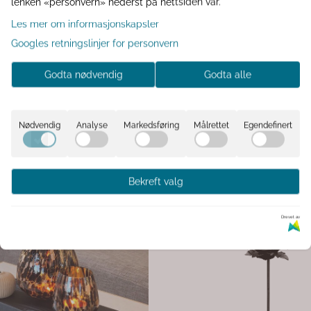
lenken «personvern» nederst på nettsiden vår.
Les mer om informasjonskapsler
Googles retningslinjer for personvern
Godta nødvendig
Godta alle
Nødvendig
Analyse
Markedsføring
Målrettet
Egendefinert
Bekreft valg
-71%
eramikk 6cm
Putetrekk med frøkapsler
Drevet av
riøret et varmt og
Putetrekk i velur med frøkapsler – 4
 med denne sjarmerende sittende
Dette elegante putetrekket i myk velu
og beige keramikk. Den dekorative
naturinspirert motiv av frøkapsler i 
 tidløst uttrykk og passer perfekt på
grønne toner. Det tilfører både tekstur
100,-
339,-
karmen eller som en del av et koselig
sofaen, sengen eller lenestolen, og 
luksuriøst og harmonisk uttrykk. Pute
om gir hjemmet personlighet og sjarm.
slitesterkt og enkelt å vedlikeholde, l
Oker /
langvarig bruk. Produktdetaljer: Materiale: 100 %