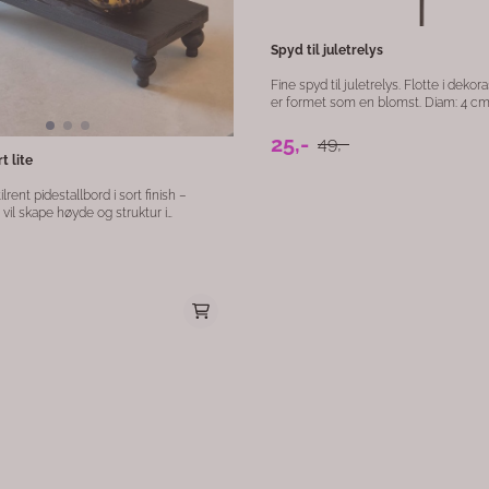
polyester velur Mål: 45 x 45 cm Farger: Brunt og
 Passer både moderne og klassisk interiør
grønt Motiv: Frøkapsler Dekorativt, slitesterkt og
luksuriøst