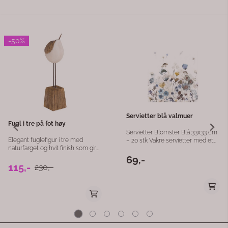
-50%
Servietter blå valmuer
Fugl i tre på fot høy
Servietter Blomster Blå 33x33 cm
Elegant fuglefigur i tre med
– 20 stk Vakre servietter med et
naturfarget og hvit finish som gir
delikat blomsterdesign i blå toner
et lyst og harmonisk uttrykk i
som skaper en elegant og
69,-
hjemmet. Figuren står stødig på
115,-
harmonisk borddekking. Det
230,-
en trefot og passer perfekt som
akvarellinspirerte motivet med
dekorasjon på bord, hyller,
markblomster gir et lett og
kommoder eller i vinduskarmen.
romantisk uttrykk som passer
Det enkle og tidløse designet gjør
perfekt til både hverdag og fest.
at den passer flott inn i både
Serviettene er ideelle til vår- og
skandinaviske, maritime og
sommerbord, konfirmasjon, dåp,
landlige interiørstiler. Med høyden
hagefest, bursdager eller en