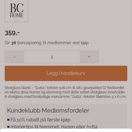
359,-
Gir
36
bonuspoeng til medlemmer ved kjøp
-
+
Legg i handlekurv
Shotglass blank – "Gutta"-tekster 5x6 cm (6 stk i gavepakke) Gi festbordet
en ekstra dose humor og stemning med dette settet shotglass! Inneholder
6 shotglass med forskjellige morsomme "Gutta"-tekster Størrelse: 5 x 6 cm
Leveres i praktisk gavepakning – perfekt som gave til kompiser, bursdag
eller vorspiel Et must-have for kveldene der latter og gode minner skal
Kundeklubb Medlemsfordeler
skapes!
◾️ Få 10% rabatt på første kjøp
◾️ Interiørtips til hjemmet, hagen eller hytta