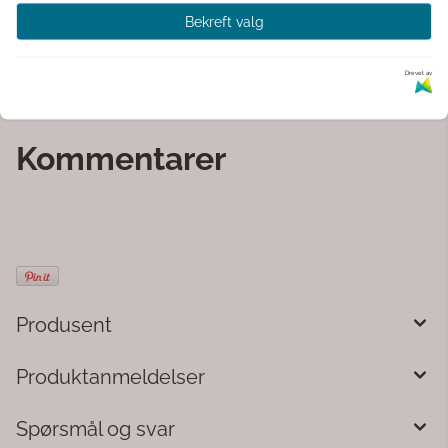
Leveres i
praktisk gavepakning
– perfekt som
Bekreft valg
gave til kompiser, bursdag eller vorspiel
Drevet av
Et must-have for kveldene der latter og gode minner
skal skapes!
Kommentarer
Produsent
Produktanmeldelser
Spørsmål og svar