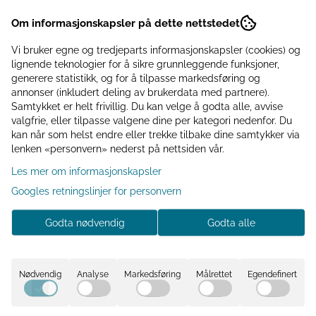
◾️ Eksklusive tilbud til klubbmedlemmer
◾️ Samle bonuspoeng hver gang du handler
Om informasjonskapsler på dette nettstedet
Er du medlem? Du er ikke logget inn
Vi bruker egne og tredjeparts informasjonskapsler (cookies) og
lignende teknologier for å sikre grunnleggende funksjoner,
Logg inn
generere statistikk, og for å tilpasse markedsføring og
annonser (inkludert deling av brukerdata med partnere).
Samtykket er helt frivillig. Du kan velge å godta alle, avvise
valgfrie, eller tilpasse valgene dine per kategori nedenfor. Du
kan når som helst endre eller trekke tilbake dine samtykker via
Informasjon
lenken «personvern» nederst på nettsiden vår.
Les mer om informasjonskapsler
Shotglass blank – "Gutta"-tekster 5x6 cm (6 stk i
Googles retningslinjer for personvern
gavepakke)
Gi festbordet en ekstra dose humor og stemning med
Godta nødvendig
Godta alle
dette settet shotglass!
Inneholder
6 shotglass
med forskjellige
morsomme "Gutta"-tekster
Nødvendig
Analyse
Markedsføring
Målrettet
Egendefinert
Størrelse:
5 x 6 cm