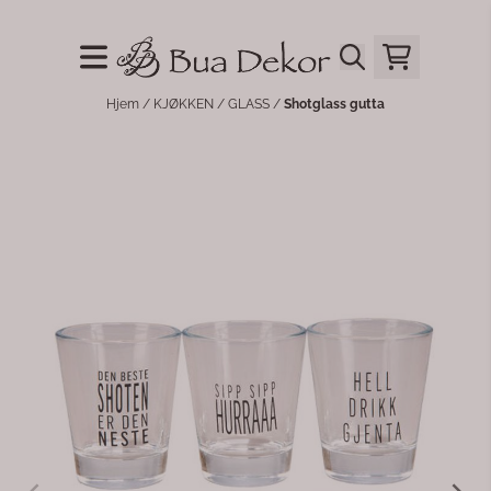
Hopp til innhold
Hjem
/
KJØKKEN
/
GLASS
/
Shotglass gutta