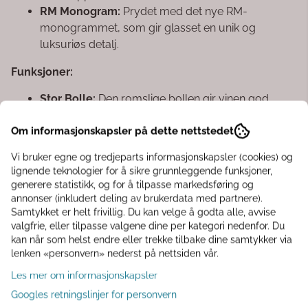
RM Monogram:
Prydet med det nye RM-
monogrammet, som gir glasset en unik og
luksuriøs detalj.
Funksjoner:
Stor Bolle:
Den romslige bollen gir vinen god
plass til å bevege seg, noe som hjelper med å
Om informasjonskapsler på dette nettstedet
frigjøre og fremheve vinens aromaer og smaker.
Nesevurdering:
Utformet slik at det er enkelt å
Vi bruker egne og tredjeparts informasjonskapsler (cookies) og
sjekke om vinen har en 'god nese', altså å vurdere
lignende teknologier for å sikre grunnleggende funksjoner,
vinens aroma.
generere statistikk, og for å tilpasse markedsføring og
annonser (inkludert deling av brukerdata med partnere).
Bruksområder:
Samtykket er helt frivillig. Du kan velge å godta alle, avvise
valgfrie, eller tilpasse valgene dine per kategori nedenfor. Du
Rødvin:
Perfekt for servering av rødvin, der
kan når som helst endre eller trekke tilbake dine samtykker via
glassets form hjelper med å fremheve vinens
lenken «personvern» nederst på nettsiden vår.
komplekse smaker og aromaer.
Les mer om informasjonskapsler
Andre Viner:
Kan også brukes til servering av
Googles retningslinjer for personvern
hvitvin eller rosévin, selv om det er spesielt