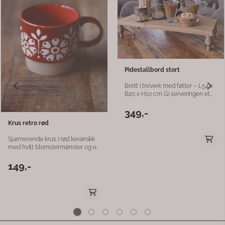
dia:8/9,5cm h:7,5cm
50,-
149,-
129,-