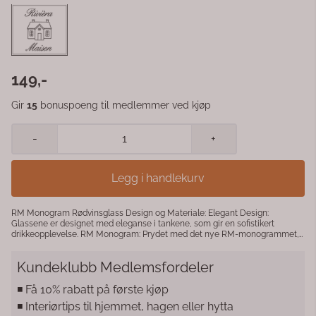
149,-
Gir
15
bonuspoeng til medlemmer ved kjøp
-
+
Legg i handlekurv
RM Monogram Rødvinsglass Design og Materiale: Elegant Design:
Glassene er designet med eleganse i tankene, som gir en sofistikert
drikkeopplevelse. RM Monogram: Prydet med det nye RM-monogrammet,
som gir glasset en unik og luksuriøs detalj. Funksjoner: Stor Bolle: Den
romslige bollen gir vinen god plass til å bevege seg, noe som hjelper med å
Kundeklubb Medlemsfordeler
frigjøre og fremheve vinens aromaer og smaker. Nesevurdering: Utformet
slik at det er enkelt å sjekke om vinen har en 'god nese', altså å vurdere
vinens aroma. Bruksområder: Rødvin: Perfekt for servering av rødvin, der
◾️ Få 10% rabatt på første kjøp
glassets form hjelper med å fremheve vinens komplekse smaker og
◾️ Interiørtips til hjemmet, hagen eller hytta
aromaer. Andre Viner: Kan også brukes til servering av hvitvin eller rosévin,