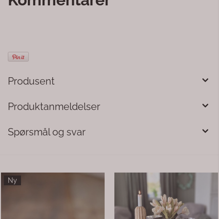
Produsent
Produktanmeldelser
Spørsmål og svar
-61%
Krus Kongen av
Krus retro grå/natur
campingplassen
Krus Kongen av
Krus retro Marie grå/natur
campingplassen. Grå Tåler
oppvaskmaskin! 270gram, 2,75ml,