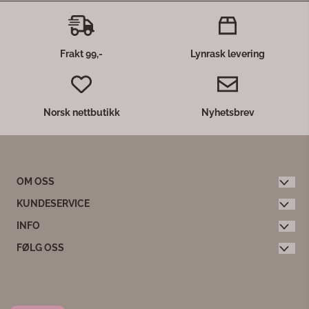
Lykt kokosnøtt
Lykte m/bølger hulmønster
kokosnøtt varierende størrelser.
Fat leppeform lys rosa
Ca 13cm i diam.
219,-
Små glassfat i rosa formet som
lepper. Perfekt til smågodt eller
som fat til smykker og ringer,
sminke m.m. 17 cm
99,-
Frakt 99,-
Lynrask levering
Norsk nettbutikk
Nyhetsbrev