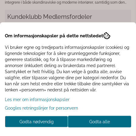
integrere i både skandinaviske og moderne interiører, samtidig som den
tilfører kontrast og karakter til rommet. Med sine praktiske mål passer
hyllen perfekt til oppbevaring og styling av dekor, bøker, planter eller
Kundeklubb Medlemsfordeler
hverdagslige gjenstander. MADDISON fungerer like godt i stue, gang,
soverom eller kjøkken, og kombinerer estetikk med funksjonalitet på en
elegant måte. Materiale: Tre Finish: Matt Farge: Svart Størrelse: B30 x D15 x
◾️ Få 10% rabatt på første kjøp
H50 cm
◾️ Interiørtips til hjemmet, hagen eller hytta
Om informasjonskapsler på dette nettstedet
◾️ Eksklusive tilbud til klubbmedlemmer
Vi bruker egne og tredjeparts informasjonskapsler (cookies) og
◾️ Samle bonuspoeng hver gang du handler
lignende teknologier for å sikre grunnleggende funksjoner,
generere statistikk, og for å tilpasse markedsføring og
Er du medlem? Du er ikke logget inn
annonser (inkludert deling av brukerdata med partnere).
Samtykket er helt frivillig. Du kan velge å godta alle, avvise
Logg inn
valgfrie, eller tilpasse valgene dine per kategori nedenfor. Du
kan når som helst endre eller trekke tilbake dine samtykker via
lenken «personvern» nederst på nettsiden vår.
Les mer om informasjonskapsler
Informasjon
Googles retningslinjer for personvern
Vegghyllen MADDISON er en stilren og funksjonell hylle i
Godta nødvendig
Godta alle
tre med matt svart finish. Den minimalistiske og moderne
utformingen gjør den enkel å integrere i både