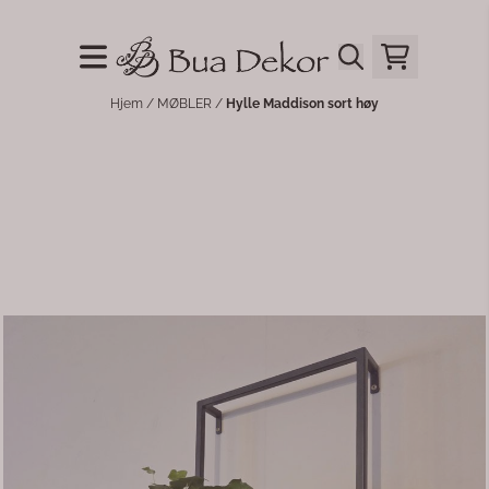
Hopp til innhold
Hjem
/
MØBLER
/
Hylle Maddison sort høy