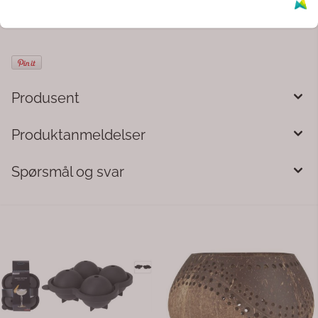
Produsent
Produktanmeldelser
Spørsmål og svar
Fjær 5pk gul
RM clay candle holder whit
Fjær 5pk gul til små vaser.
RM Clay lysestake hvit
Beskrivelse Lysholderen som er
håndlaget av leire og bærer 
initialene. Rivièra Maison-log
59,-
449,-
har skinn på rottingtaket. Det