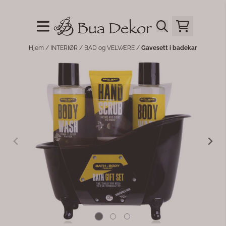
Hopp til innhold
Hjem
/
INTERIØR
/
BAD og VELVÆRE
/
Gavesett i badekar