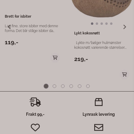
gjør RM Clay Candle Holder hvi
en flott gave til fans av RM.
Artikkelnummer 477080
Frakt 99,-
Lynrask levering