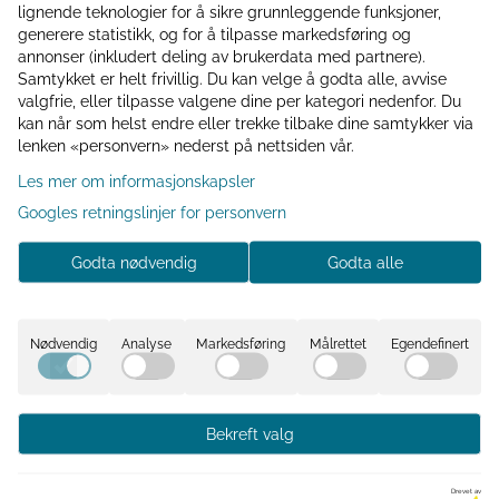
lignende teknologier for å sikre grunnleggende funksjoner,
flotte gavesettet i et dekorativt minibadekar. Settet
generere statistikk, og for å tilpasse markedsføring og
inneholder velduftende produkter som gir en herlig spa-
annonser (inkludert deling av brukerdata med partnere).
følelse hjemme.
Samtykket er helt frivillig. Du kan velge å godta alle, avvise
valgfrie, eller tilpasse valgene dine per kategori nedenfor. Du
Den varme og elegante duften av
Sandalwood & Musk
kan når som helst endre eller trekke tilbake dine samtykker via
skaper en avslappende og luksuriøs opplevelse.
lenken «personvern» nederst på nettsiden vår.
Les mer om informasjonskapsler
Innhold:
Googles retningslinjer for personvern
2 x 100 ml dusjsåpe
50 ml håndskrubb
Godta nødvendig
Godta alle
15 g badesvamp
Dekorativt minibadekar
Nødvendig
Analyse
Markedsføring
Målrettet
Egendefinert
Perfekt som vertinnegave, bursdagsgave, julegave eller
en liten oppmerksomhet til en som fortjener litt ekstra
hverdagsluksus.
Bekreft valg
Kommentarer
Drevet av