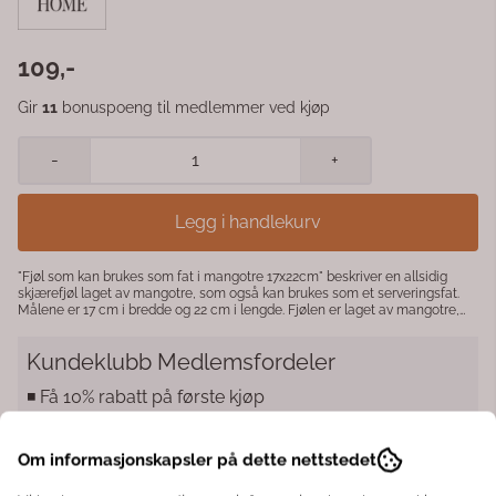
109,-
Gir
11
bonuspoeng til medlemmer ved kjøp
-
+
Legg i handlekurv
"Fjøl som kan brukes som fat i mangotre 17x22cm" beskriver en allsidig
skjærefjøl laget av mangotre, som også kan brukes som et serveringsfat.
Målene er 17 cm i bredde og 22 cm i lengde. Fjølen er laget av mangotre,
kjent for sin holdbarhet og vakre mønster. Denne kan brukes til å skjære
mat på eller som et dekorativt fat til å servere småretter, snacks eller som
Kundeklubb Medlemsfordeler
en fin borddekoreringsdetalj. Den naturlige trestrukturen gir et rustikt og
varmt preg til bordet.
◾️ Få 10% rabatt på første kjøp
◾️ Interiørtips til hjemmet, hagen eller hytta
◾️ Eksklusive tilbud til klubbmedlemmer
Om informasjonskapsler på dette nettstedet
◾️ Samle bonuspoeng hver gang du handler