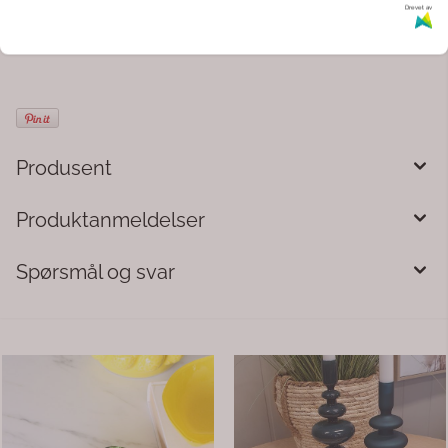
Kommentarer
Drevet av
Produsent
Produktanmeldelser
Spørsmål og svar
Duftfrisker Fresh Linen ...
Vikletråd grønn
Forny hjemmet ditt med den
Vikletråd 0,65 mm g
friske duften av nyvasket lin.
Dekoratørens mest b
Denne duftsprederen kombinerer
Brukes bl.a når en la