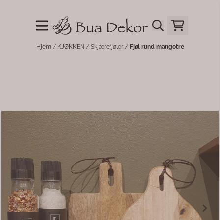
Hopp til innhold
Hjem
/
KJØKKEN
/
Skjærefjøler
/
Fjøl rund mangotre