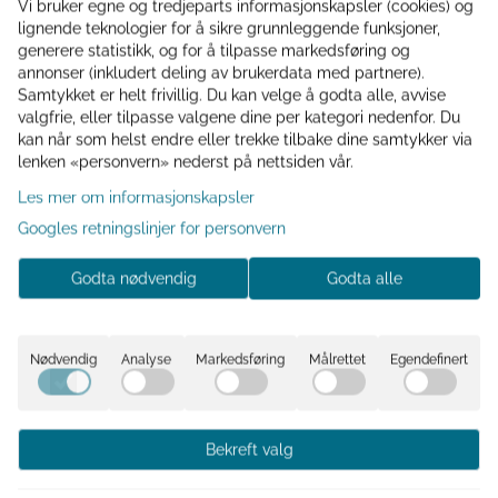
Vi bruker egne og tredjeparts informasjonskapsler (cookies) og
Er du medlem? Du er ikke logget inn
lignende teknologier for å sikre grunnleggende funksjoner,
generere statistikk, og for å tilpasse markedsføring og
Logg inn
annonser (inkludert deling av brukerdata med partnere).
Samtykket er helt frivillig. Du kan velge å godta alle, avvise
valgfrie, eller tilpasse valgene dine per kategori nedenfor. Du
kan når som helst endre eller trekke tilbake dine samtykker via
lenken «personvern» nederst på nettsiden vår.
Informasjon
Les mer om informasjonskapsler
"Fjøl som kan brukes som fat i mangotre 17x22cm"
Googles retningslinjer for personvern
beskriver en allsidig skjærefjøl laget av mangotre, som
Godta nødvendig
Godta alle
også kan brukes som et serveringsfat. Målene er 17 cm i
bredde og 22 cm i lengde. Fjølen er laget av mangotre,
kjent for sin holdbarhet og vakre mønster. Denne kan
brukes til å skjære mat på eller som et dekorativt fat til å
Nødvendig
Analyse
Markedsføring
Målrettet
Egendefinert
servere småretter, snacks eller som en fin
borddekoreringsdetalj. Den naturlige trestrukturen gir et
rustikt og varmt preg til bordet.
Bekreft valg