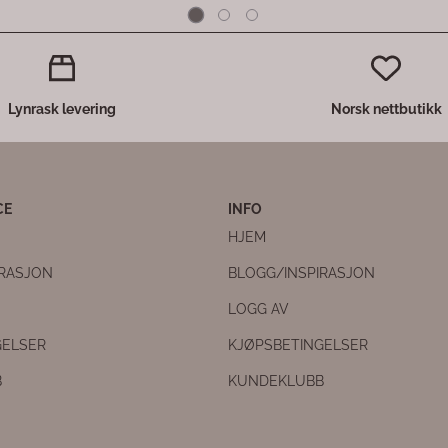
Lynrask levering
Norsk nettbutikk
CE
INFO
HJEM
IRASJON
BLOGG/INSPIRASJON
LOGG AV
GELSER
KJØPSBETINGELSER
B
KUNDEKLUBB