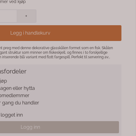
mer ved kjøp
+
Legg i handlekurv
imt preg med denne dekorative glasskålen formet som en fisk. Skålen
nt struktur som minner om fiskeskjell, og finnes i to forskjellige
 blå variant med flott fargespill. Perfekt til servering av
orativt fat til lys, skjell eller andre interiørdetaljer. Det lekne designet
il sommerbordet, hytta og hjem med maritim stil. Produktdetaljer:
sfordeler
kjøp
 hagen eller hytta
klubbmedlemmer
r gang du handler
logget inn
Logg inn