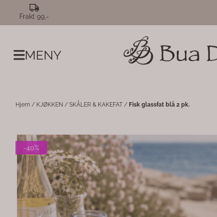
Hopp til innhold
Frakt 99,-
MENY
Hjem
/
KJØKKEN
/
SKÅLER & KAKEFAT
/
Fisk glassfat blå 2 pk.
-40%