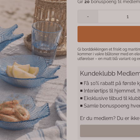
Gir
20
bonuspoeng til medlem
-
Gi borddekkingen et friskt og marit
kommer i vakre blåtoner med en elega
utførelser – en matt blå variant og en iriserende
snacks, frukt, dessert eller som et dek
gjør skålen til et naturlig blikkfang både t
Kundeklubb Medlem
Materiale: Glass Farge: Blåtoner Utførelse: 2 assorterte varianter Mål: 24 x 20 cm Form: Fisk Bruksområde:
Servering og dekorasjon En dekorativ glasskål som kombinerer funksjonalitet med et sjarmerende maritimt
uttrykk.
◾️ Få 10% rabatt på første 
◾️ Interiørtips til hjemmet,
◾️ Eksklusive tilbud til 
◾️ Samle bonuspoeng hve
Er du medlem? Du er ikke 