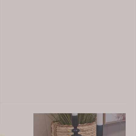
Fat leppeform lys rosa
melkegrønt
Små glassfat i rosa formet som lepper. Perfekt til
et sofistikert,
smågodt eller som fat til smykker og ringer, sminke