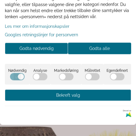
valgfrie, eller tilpasse valgene dine per kategori nedenfor. Du
kan når som helst endre eller trekke tilbake dine samtykker via
lenken «personvern» nederst på nettsiden vår.
Les mer om informasjonskapsler
Googles retningslinjer for personvern
ed et sjarmerende maritimt uttrykk.
Godta nødvendig
Godta alle
Nødvendig
Analyse
Markedsføring
Målrettet
Egendefinert
Bekreft valg
Drevet av
stalgi
Bordlampe ledlys grønn/gull
tt krus med nostalgisk motiv, malt i
YVIAS bordlampe kombinerer mykt, 
ita Sletten (Nordicwilde). Kruset har
glass med elegante gulldetaljer og gir 