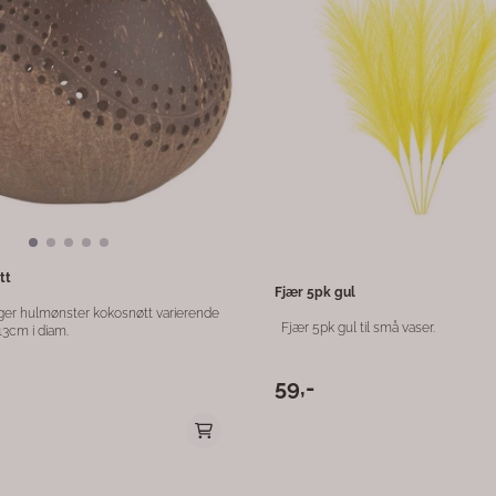
llt dikt skrevet av hennes far,
moderne uttrykk. Den dempede grøn
ussen, som bringer minner om
et behagelig og stemningsfullt lys, 
299,-
vinter og hjemmets hygge. Dette
gullfinishen tilfører et eksklusivt preg. De
t passer perfekt til hytte, hjem eller
kompakte størrelsen gjør lampen per
lig gave. Med sin høyde på 13,5 cm
nattbordet, sidebordet eller i en hyl
il kaffe, te eller kakao, og skaper en
funksjonell belysning og dekorativ inte
e rundt enhver kopp. Detaljer:
Med integrert LED er YVIAS både ene
enkel i bruk. Materiale: Glass / metall Farge:
arsten Rasmussen
Melkegrønn og gull Mål: Ø15 x H27 cm Lyskilde:
 Tåler
Integrert LED Bruksområde: Innend
n og mikrobølgeovn