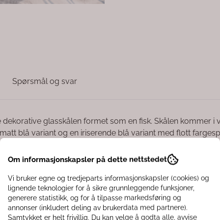
Spørsmål og svar
e dekorative glasskålen formet som en fisk. Skålen kommer i
n matt blå variant og en iriserende blå variant med flott fargespi
 dekorativt fat til lys, skjell eller andre interiørdetaljer. Det l
Om informasjonskapsler på dette nettstedet
Vi bruker egne og tredjeparts informasjonskapsler (cookies) og
lignende teknologier for å sikre grunnleggende funksjoner,
generere statistikk, og for å tilpasse markedsføring og
annonser (inkludert deling av brukerdata med partnere).
Samtykket er helt frivillig. Du kan velge å godta alle, avvise