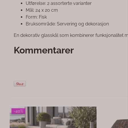
Utførelse: 2 assorterte varianter
Mål: 24 x 20 cm
Form: Fisk
Bruksområde: Servering og dekorasjon
En dekorativ glasskål som kombinerer funksjonalitet m
Kommentarer
-75%
Lysestake rund Eleganse
Krus hvitt no
Stilfull og dekorativ lysestake i blank metall med
Et vakkert hvi
rund form og mønstret design, nå med integrert
akvarell av An