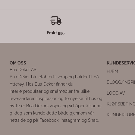
Frakt 99,-
OM OSS
KUNDESERVI
Bua Dekor AS
HJEM
Bua Dekor ble etablert i 2009 og holder til på
BLOGG/INSP
Ytterøy. Hos Bua Dekor finner du
interiørprodukter og småmøbler fra ulike
LOGG AV
leverandører. Inspirasjon og fornyelse til hus og
KJØPSBETIN
hytte er Bua Dekors visjon, og vi håper å kunne
gi deg som kunde dette både gjennom vår
KUNDEKLUB
nettside og på Facebook, Instagram og Snap.