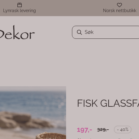
Lynrask levering
Norsk nettbutikk
FISK GLASSFA
197,-
329,-
- 40%