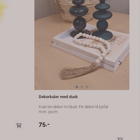
ntonen sprer
m.m. 17 cm
mens
99,-
n
fekt på
le – både som
riørdetalj.
rgieffektiv og
ørs