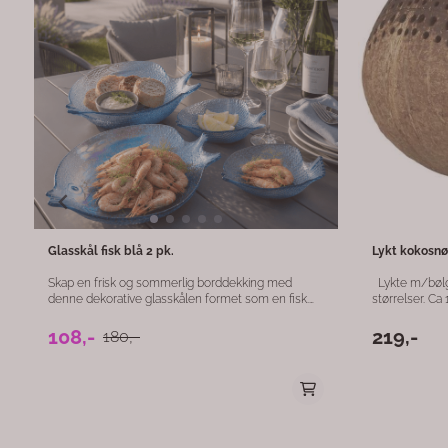
glass for ekstra sikkerhet og elegant lysrefleksjon.
et stemningsfu
Perfekt til kronelys, både på bordet, hyllen eller
Karsten Rasm
75,-
150,-
299,-
som del av en dekorativ lysgruppe. Glassinnsatsen
varme stunder, 
beskytter mot varm voks og gir et klart,
nordiske kruse
stemningsfullt lys, mens det mønstrede designet
som en person
skaper vakre lys- og skyggeeffekter i rommet.
er det ideelt t
Lysestaken passer like godt til hverdag som til
koselig atmosfær
festlige anledninger. Detaljer: Materiale: Metall og
Farge: Hvit Motiv: Nostalgi og dikt Akvarell: Anita
glass Farge/finish: Blank Mål: 10 x 20 cm Passer:
Sletten (Nordicwilde) Tekst: K
Kronelys Form: Rund med mønster Bruksområder:
Høyde: 13,5 cm Materiale: Steintøy/keramikk
Skaper lun og stemningsfull belysning på bord, i
oppvaskmaski
stuen eller på en skjenk. Kombiner gjerne med
andre lysestaker for et gjennomført dekorativt
uttrykk.