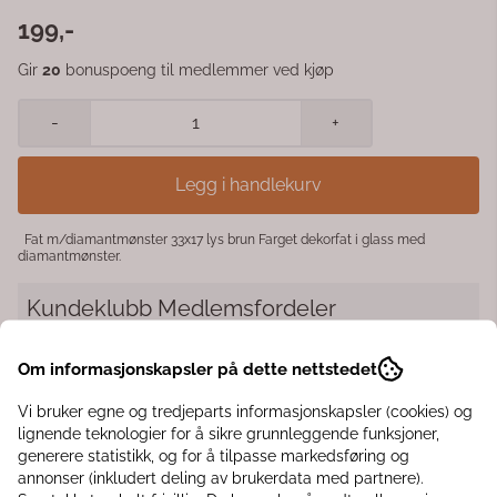
199,-
Gir
20
bonuspoeng til medlemmer ved kjøp
-
+
Legg i handlekurv
Fat m/diamantmønster 33x17 lys brun Farget dekorfat i glass med
diamantmønster.
Kundeklubb Medlemsfordeler
◾️ Få 10% rabatt på første kjøp
Om informasjonskapsler på dette nettstedet
◾️ Interiørtips til hjemmet, hagen eller hytta
◾️ Eksklusive tilbud til klubbmedlemmer
Vi bruker egne og tredjeparts informasjonskapsler (cookies) og
◾️ Samle bonuspoeng hver gang du handler
lignende teknologier for å sikre grunnleggende funksjoner,
generere statistikk, og for å tilpasse markedsføring og
Er du medlem? Du er ikke logget inn
annonser (inkludert deling av brukerdata med partnere).