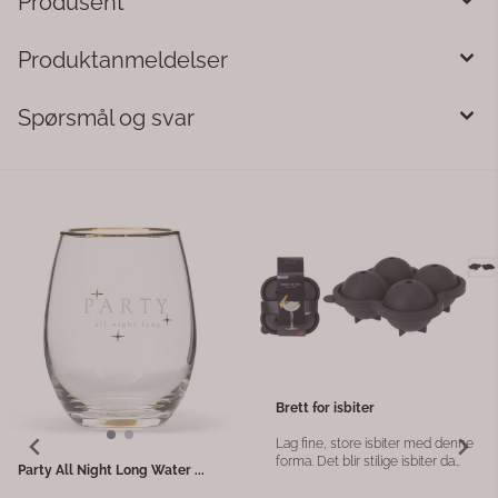
Produsent
Produktanmeldelser
Spørsmål og svar
RM clay candle holder white
Konglestake i metall
RM Clay lysestake hvit
Ta naturens skjønnhet inn i
Beskrivelse Lysholderen som er
hjemmet med denne lysestaken
håndlaget av leire og bærer RM-
formet som en kongle. Den
initialene. Rivièra Maison-logoen
detaljerte utformingen og den grå
449,-
115,-
har skinn på rottingtaket. Dette
metallfinishen gir et rustikt og
gjør RM Clay Candle Holder hvit til
elegant uttrykk som passer
en flott gave til fans av RM.
perfekt i både moderne, klassiske
Artikkelnummer 477080
og landlige interiører. Lysestaken
er inspirert av skog og natur, og
skaper en varm og stemningsfull
atmosfære enten den står alene
eller sammen med andre
lysestaker og dekorasjoner. Den