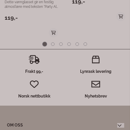
er et flott innslag på spisebordet,
sofabordet, peishyllen eller i
vinduskarmen. Produktdetaljer:
Mål: Ø8 × 14 cm Materiale: Metall
Farge: Grå Design: Kongle
Inspirert av skog og natur Perfekt
til borddekking og sesongdekor
En dekorativ lysestake som
tilfører hjemmet et naturlig og
tidløst preg – perfekt for deg som
liker lune detaljer og naturinspirert
interiør.
Frakt 99,-
Lynrask levering
Norsk nettbutikk
Nyhetsbrev
OM OSS