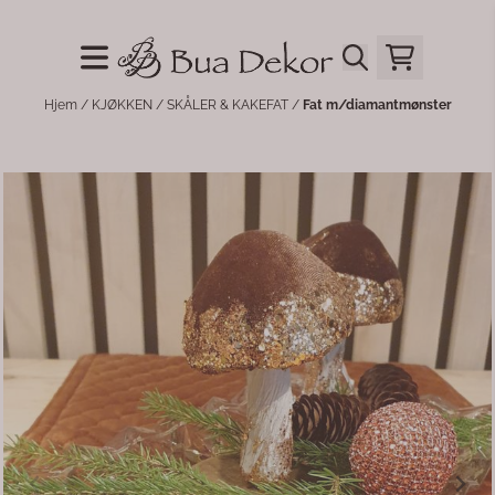
Hopp til innhold
Hjem
/
KJØKKEN
/
SKÅLER & KAKEFAT
/
Fat m/diamantmønster