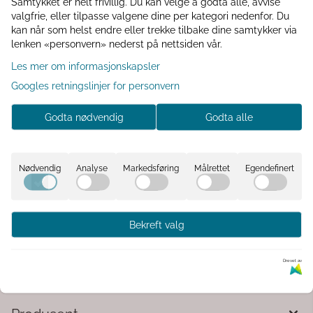
Samtykket er helt frivillig. Du kan velge å godta alle, avvise
Logg inn
valgfrie, eller tilpasse valgene dine per kategori nedenfor. Du
kan når som helst endre eller trekke tilbake dine samtykker via
lenken «personvern» nederst på nettsiden vår.
Les mer om informasjonskapsler
Informasjon
Googles retningslinjer for personvern
Godta nødvendig
Godta alle
Fat m/diamantmønster 33x17 lys brun
Farget dekorfat i glass med diamantmønster.
Nødvendig
Analyse
Markedsføring
Målrettet
Egendefinert
Kommentarer
Bekreft valg
Drevet av