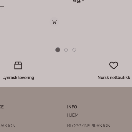
Lynrask levering
Norsk nettbutikk
CE
INFO
HJEM
IRASJON
BLOGG/INSPIRASJON