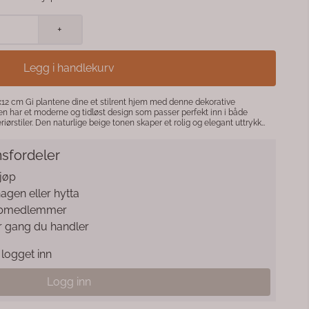
+
Legg i handlekurv
en har et moderne og tidløst design som passer perfekt inn i både
iørstiler. Den naturlige beige tonen skaper et rolig og elegant uttrykk
 sement som gir et solid og
ungerer like godt alene som i kombinasjon med andre potter og
sfordeler
 eleganse til hjemmet.
kjøp
 hagen eller hytta
klubbmedlemmer
r gang du handler
logget inn
Logg inn