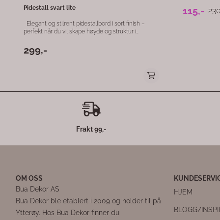
Frakt 99,-
OM OSS
KUNDESERVI
Bua Dekor AS
HJEM
Bua Dekor ble etablert i 2009 og holder til på
BLOGG/INSP
Ytterøy. Hos Bua Dekor finner du