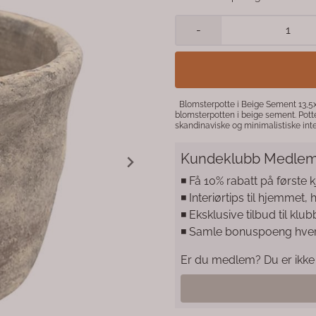
-
Blomsterpotte i Beige Sement 13,5x12 cm Gi plantene dine et stilrent hjem med denne dekorative
blomsterpotten i beige sement. Pott
skandinaviske og minimalistiske inter
som fremhever både grønne planter og blomster. Blomsterpotten er laget i
eksklusivt preg, samtidig som den f
Kundeklubb Medlem
dekorasjoner. Produktdetaljer: Materiale: Sement Farge: Beige Størrelse: 13,5 x 12 cm Stilrent og moderne
design Passer til små og mellomstore planter Perfekt til stue, kjøkken, kontor eller soverom En dekorativ
potte som tilfører varme og naturlig
◾️ Få 10% rabatt på første 
◾️ Interiørtips til hjemmet,
◾️ Eksklusive tilbud til 
◾️ Samle bonuspoeng hve
Er du medlem? Du er ikke 