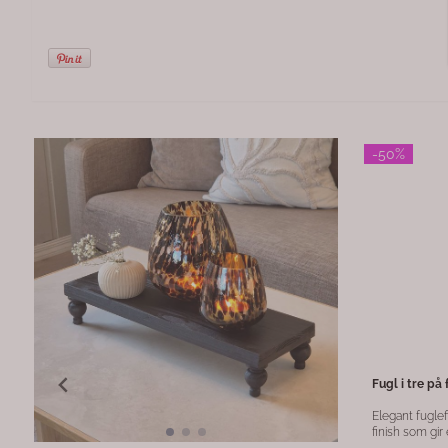
-50%
Ugle oker keramikk 6cm
Skje/øse resi
🦉 Produktbeskrivelse Gi interiøret et varmt og
Skje/øse laget
naturlig preg med denne sjarmerende sittende
tidløst uttrykk
uglen i oker og beige keramikk. Den dekorative
med små varias
figuren har et tidløst uttrykk og passer perfekt på
lange lengde p
89,-
165,-
33
hyllen, vinduskarmen eller som en del av et koselig
og større boll
stilleben. Uglen symboliserer visdom og ro – en
funksjonell på kjøkkenet.
liten detalj som gir hjemmet personlighet og sjarm.
Materiale: Resi
Spesifikasjoner: Materiale: Keramikk Farge: Oker /
beige Høyde: 6 cm Dekorativ figur med håndlaget
uttrykk Passer både moderne og klassisk interiør