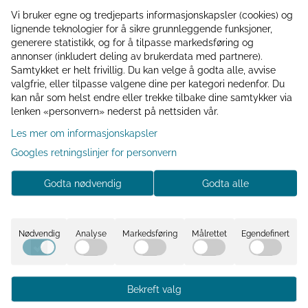
Vi bruker egne og tredjeparts informasjonskapsler (cookies) og
e blomsterpotten i beige sement. Potten har et moderne og tid
lignende teknologier for å sikre grunnleggende funksjoner,
turlige beige tonen skaper et rolig og elegant uttrykk som fre
generere statistikk, og for å tilpasse markedsføring og
annonser (inkludert deling av brukerdata med partnere).
eksklusivt preg, samtidig som den fungerer like godt alene s
Samtykket er helt frivillig. Du kan velge å godta alle, avvise
valgfrie, eller tilpasse valgene dine per kategori nedenfor. Du
kan når som helst endre eller trekke tilbake dine samtykker via
lenken «personvern» nederst på nettsiden vår.
Les mer om informasjonskapsler
Googles retningslinjer for personvern
Godta nødvendig
Godta alle
anse til hjemmet.
Nødvendig
Analyse
Markedsføring
Målrettet
Egendefinert
Bekreft valg