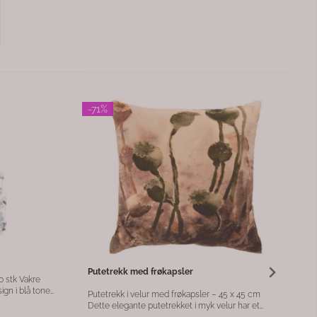
-50%
Teddybamse lys blå
v
Nydelig teddybamse i lyseblå farge. Koselig gave til
 brunfarge
den lille! H: 20 cm
ur. De solide
entisk og
85,-
169,-
varing og
 gir ekstra
 gavekurver
 noe som gir
 gavekurv