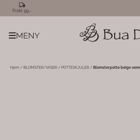
Hopp til innhold
Frakt 99,-
MENY
Hjem
/
BLOMSTER/VASER
/
POTTESKJULER
/
Blomsterpotte beige seme