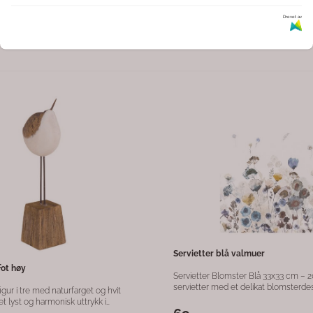
Drevet av
rkulert tre
Plantekasse stor
 av resirkulert tre med et naturlig og
Rustikk og dekorativ trekasse laget a
. Hver skje har sitt eget unike preg
gjenbruksmaterialer, beiset i en varm
joner i farge og struktur. Med sin
som fremhever treets naturlige strukt
asser den godt til servering, gryter
hankene i hampetau gir kassen et aut
199,-
0,-
er, og er både dekorativ og
naturlig uttrykk. Kassen er plastforet innvendig, noe
 Lengde: ca. 45–50 cm
som gjør den praktisk til både oppbe
rkulert tre
dekorative formål. Den større lengden
plass, perfekt til blomsteroppsatser,
eller organisering i hjemmet. Hver trekasse er unik
med naturlige variasjoner i treverket,
et levende og personlig preg. 📊
Produktinformasjon Materiale: Gjenbrukstre Finish:
Brun beis Mål: 30 x 15,5 x 9,5 cm Håndtak:
Hampetau Innside: Plastforet Farge: Brun
(variasjoner forekommer) Bruksområde:
Oppbevaring, dekor, blomsterkasse,