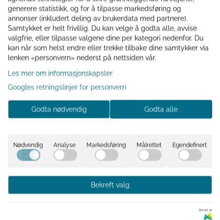
generere statistikk, og for å tilpasse markedsføring og
Informasjon
annonser (inkludert deling av brukerdata med partnere).
Samtykket er helt frivillig. Du kan velge å godta alle, avvise
Velurpute med dunfyll. En pute med mønster og
valgfrie, eller tilpasse valgene dine per kategori nedenfor. Du
flerfarget design blir ofte et naturlig blikkfang i rommet.
kan når som helst endre eller trekke tilbake dine samtykker via
lenken «personvern» nederst på nettsiden vår.
Uttrykk
: Mønsteret gir dynamikk og spillerom for
Les mer om informasjonskapsler
personlighet, mens de ulike fargene gjør at puten kan
knytte sammen flere elementer i interiøret.
Googles retningslinjer for personvern
Stil
: Passer i alt fra bohemske og lekne interiører til mer
Godta nødvendig
Godta alle
moderne, stilrene hjem som trenger et fargerikt innslag.
Kombinasjoner
: Lett å matche med både ensfargede
Nødvendig
Analyse
Markedsføring
Målrettet
Egendefinert
puter og andre mønstre – trikset er å hente opp én eller
to av fargene fra putens mønster i resten av interiøret.
45x45 cm
Bekreft valg
Kommentarer
Drevet av