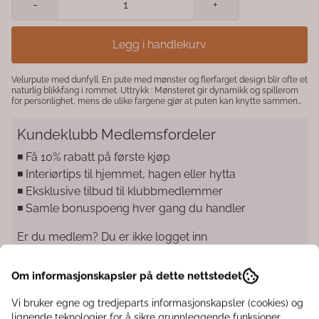
-
+
Legg i handlekurv
Velurpute med dunfyll. En pute med mønster og flerfarget design blir ofte et
naturlig blikkfang i rommet. Uttrykk : Mønsteret gir dynamikk og spillerom
for personlighet, mens de ulike fargene gjør at puten kan knytte sammen
flere elementer i interiøret. Stil : Passer i alt fra bohemske og lekne interiører
til mer moderne, stilrene hjem som trenger et fargerikt innslag.
Kundeklubb Medlemsfordeler
Kombinasjoner : Lett å matche med både ensfargede puter og andre
mønstre – trikset er å hente opp én eller to av fargene fra putens mønster i
resten av interiøret. 45x45 cm
◾️ Få 10% rabatt på første kjøp
◾️ Interiørtips til hjemmet, hagen eller hytta
◾️ Eksklusive tilbud til klubbmedlemmer
◾️ Samle bonuspoeng hver gang du handler
Er du medlem? Du er ikke logget inn
Logg inn
Om informasjonskapsler på dette nettstedet
Vi bruker egne og tredjeparts informasjonskapsler (cookies) og
lignende teknologier for å sikre grunnleggende funksjoner,