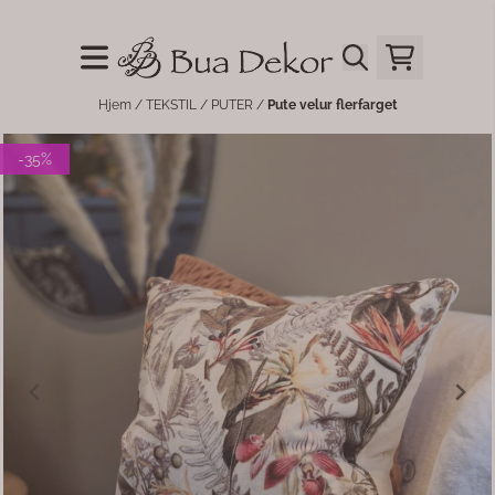
Hopp til innhold
Hjem
/
TEKSTIL
/
PUTER
/
Pute velur flerfarget
-35%