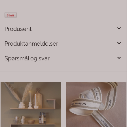
Produsent
Produktanmeldelser
Spørsmål og svar
-70%
-50%
Bokstavkopp sort Design ...
Pommes frites kurv i gull
Trendy kopper i porselen fra
Fine kurver å servere i. Her kan
Design Letters. Diameter 8
du servere godteri i også, ikk
cm Høyde 9 cm. Tåler
bare pommes frites.
oppvaskmaskin
Serveringkurv til Pommes Fri
54,-
45,-
179,-
89,-
20x9x10cm, 65gr Gull Rustfritt
stål.