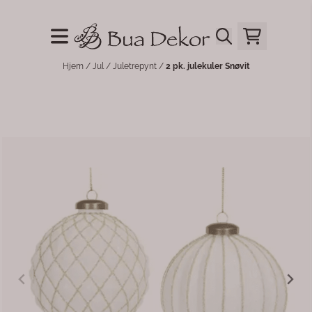
Hopp til innhold
Hjem
/
Jul
/
Juletrepynt
/
2 pk. julekuler Snøvit