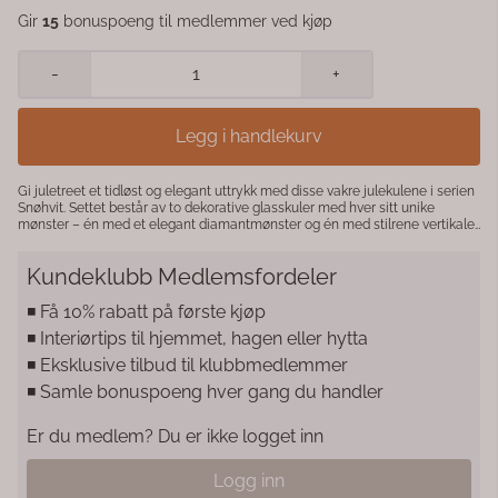
Gir
15
bonuspoeng til medlemmer ved kjøp
-
+
Legg i handlekurv
Gi juletreet et tidløst og elegant uttrykk med disse vakre julekulene i serien
Snøhvit. Settet består av to dekorative glasskuler med hver sitt unike
mønster – én med et elegant diamantmønster og én med stilrene vertikale
linjer. Begge kulene har en frostet, snøhvit overflate med delikate
gullfargede detaljer som gir et eksklusivt og harmonisk uttrykk. Den
Kundeklubb Medlemsfordeler
klassiske kombinasjonen av hvitt og gull passer perfekt til både tradisjonell
og moderne julepynt, og kulene er enkle å kombinere med andre
juledekorasjoner. Heng dem på juletreet, bruk dem i en dekorativ gren eller
◾️ Få 10% rabatt på første kjøp
som en del av en vakker borddekorasjon for å skape en lun og
◾️ Interiørtips til hjemmet, hagen eller hytta
stemningsfull jul. Laget av glass som gir kulene en flott glans og et
eksklusivt preg – en julepynt du kan glede deg over år etter år.
◾️ Eksklusive tilbud til klubbmedlemmer
Produktdetaljer: Materiale: Glass Farge: Snøhvit med gullfargede detaljer
◾️ Samle bonuspoeng hver gang du handler
Antall: 2 stk. Diameter: Ø10 cm To forskjellige dekorative mønstre Perfekt til
juletre og juledekorasjoner Et elegant sett med julekuler som tilfører lys,
glans og en klassisk julestemning til hjemmet.
Er du medlem? Du er ikke logget inn
Logg inn