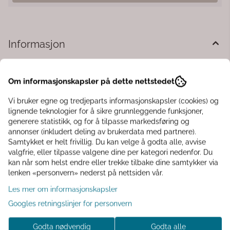
Informasjon
Gi juletreet et tidløst og elegant uttrykk med disse vakre
julekulene i serien Snøhvit. Settet består av to dekorative
Om informasjonskapsler på dette nettstedet
glasskuler med hver sitt unike mønster – én med et
Vi bruker egne og tredjeparts informasjonskapsler (cookies) og
elegant diamantmønster og én med stilrene vertikale
lignende teknologier for å sikre grunnleggende funksjoner,
linjer. Begge kulene har en frostet, snøhvit overflate med
generere statistikk, og for å tilpasse markedsføring og
delikate gullfargede detaljer som gir et eksklusivt og
annonser (inkludert deling av brukerdata med partnere).
harmonisk uttrykk.
Samtykket er helt frivillig. Du kan velge å godta alle, avvise
valgfrie, eller tilpasse valgene dine per kategori nedenfor. Du
Den klassiske kombinasjonen av hvitt og gull passer
kan når som helst endre eller trekke tilbake dine samtykker via
perfekt til både tradisjonell og moderne julepynt, og
lenken «personvern» nederst på nettsiden vår.
kulene er enkle å kombinere med andre
Les mer om informasjonskapsler
juledekorasjoner. Heng dem på juletreet, bruk dem i en
Googles retningslinjer for personvern
dekorativ gren eller som en del av en vakker
borddekorasjon for å skape en lun og stemningsfull jul.
Godta nødvendig
Godta alle