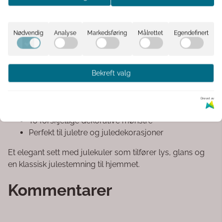
Laget av glass som gir kulene en flott glans og et
eksklusivt preg – en julepynt du kan glede deg over år
Nødvendig
Analyse
Markedsføring
Målrettet
Egendefinert
etter år.
Produktdetaljer:
Materiale: Glass
Bekreft valg
Farge: Snøhvit med gullfargede detaljer
Antall: 2 stk.
Drevet av
Diameter: Ø10 cm
To forskjellige dekorative mønstre
Perfekt til juletre og juledekorasjoner
Et elegant sett med julekuler som tilfører lys, glans og
en klassisk julestemning til hjemmet.
Kommentarer