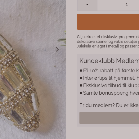
-
Gi juletreet et eksklusivt preg med d
dekorative steiner og vakre detaljer 
Julekula er laget i metall og passer 
vakker juleoppsats. Produktdetaljer: Materiale: Metall Farge: Gull Høyde: 13 cm Bredde: 5 cm En tidløs
juledekorasjon som passer både kla
Kundeklubb Medlem
◾️ Få 10% rabatt på første 
◾️ Interiørtips til hjemmet,
◾️ Eksklusive tilbud til 
◾️ Samle bonuspoeng hve
Er du medlem? Du er ikke 