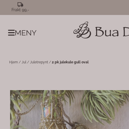
Hopp til innhold
Frakt 99,-
MENY
Hjem
/
Jul
/
Juletrepynt
/
2 pk julekule gull oval