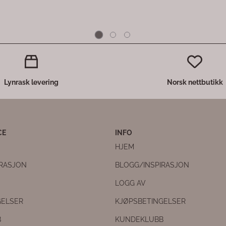
Lynrask levering
Norsk nettbutikk
CE
INFO
HJEM
IRASJON
BLOGG/INSPIRASJON
LOGG AV
GELSER
KJØPSBETINGELSER
B
KUNDEKLUBB