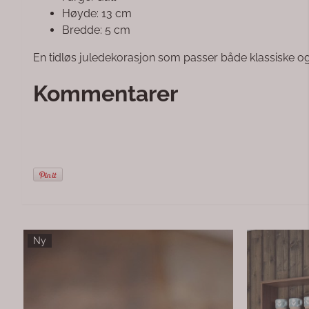
Høyde: 13 cm
Bredde: 5 cm
En tidløs juledekorasjon som passer både klassiske o
Kommentarer
DEKORBÅND RIVIERA MAISON b ...
Berg-hylle i 
Nydelig dekorbånd i offwhite og mørk beige. Tekst:
Hylle i ekte eikefine
Riviera Maison. 2.3cm bredde. Pris pr. meter.
Denne stilrene
Dekor og prod
kvalitet, funks
25,-
1.499,-