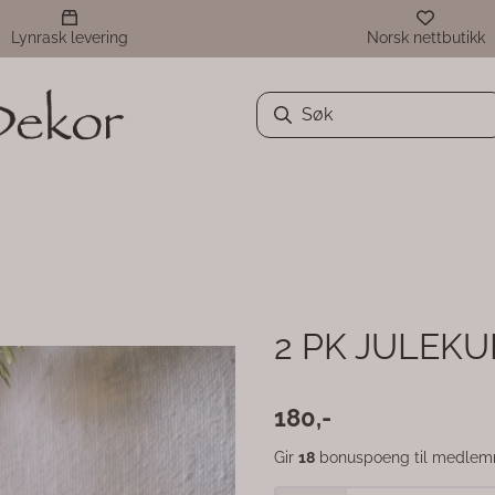
Lynrask levering
Norsk nettbutikk
2 PK JULEKU
180,-
Gir
18
bonuspoeng til medlem