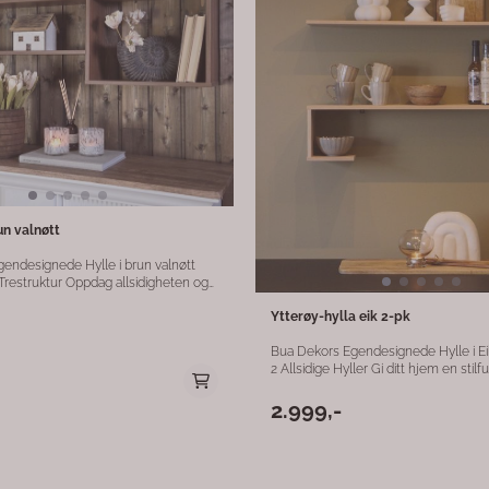
kefiner, noe som gir et varmt, naturlig
asser like godt i moderne som
. Passer i stuen og kjøkkenet, samt
ten å ta mye plass, og dybden gjør
l alt fra små dekorasjoner og planter
ller favorittgjenstander. Dette er et
kt, utviklet og produsert i Norge
r både design og håndverk. Hylla
efine som er ubehandlet.Vi anbefaler
ndle hylla med noe før du bruker den.
o hardvoksolje i den fargen du
så beises, males eller lakkeres også.
ll hyller: 3 Størrelse:
design En
nt hylle som løfter veggen – og lar
på den få skinne.