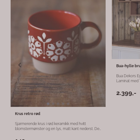
laget i ekte ei
uttrykk som p
klassiske hjem
bad. Med sine tre hyller gir den praktisk
oppbevaring u
den perfekt ti
til bilder, bøker e
helnorsk produ
med omtanke fo
er av ekte eik
derfor å beha
Anbefaler Osm
ønsker. Kan og
Detaljer: Designet av Bua Dekor Produsert i Norge
Materiale: ekte eikefiner Anta
100 x 16 x 45 cm Tidløst og minimalistisk 
enkel og elega
det du setter 