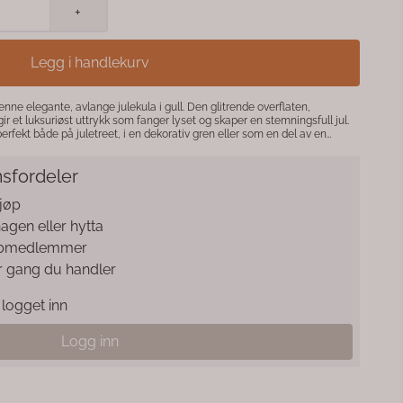
+
Legg i handlekurv
enne elegante, avlange julekula i gull. Den glitrende overflaten,
gir et luksuriøst uttrykk som fanger lyset og skaper en stemningsfull jul.
perfekt både på juletreet, i en dekorativ gren eller som en del av en
ssiske og moderne julehjem.
sfordeler
kjøp
 hagen eller hytta
klubbmedlemmer
r gang du handler
logget inn
Logg inn