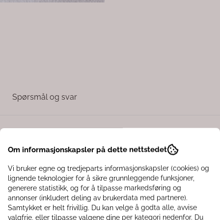
Spørsmål og svar
nge julekula i gull. Den glitrende overflaten, dekorative stein
Om informasjonskapsler på dette nettstedet
etreet, i en dekorativ gren eller som en del av en vakker jule
Vi bruker egne og tredjeparts informasjonskapsler (cookies) og
lignende teknologier for å sikre grunnleggende funksjoner,
generere statistikk, og for å tilpasse markedsføring og
annonser (inkludert deling av brukerdata med partnere).
Samtykket er helt frivillig. Du kan velge å godta alle, avvise
valgfrie, eller tilpasse valgene dine per kategori nedenfor. Du