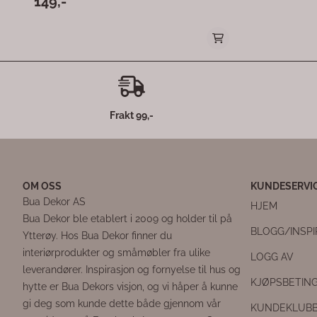
Frakt 99,-
OM OSS
KUNDESERVI
Bua Dekor AS
HJEM
Bua Dekor ble etablert i 2009 og holder til på
BLOGG/INSP
Ytterøy. Hos Bua Dekor finner du
interiørprodukter og småmøbler fra ulike
LOGG AV
leverandører. Inspirasjon og fornyelse til hus og
KJØPSBETIN
hytte er Bua Dekors visjon, og vi håper å kunne
gi deg som kunde dette både gjennom vår
KUNDEKLUB