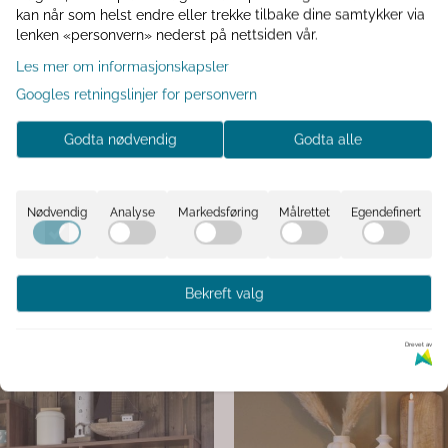
kan når som helst endre eller trekke tilbake dine samtykker via
lenken «personvern» nederst på nettsiden vår.
Les mer om informasjonskapsler
g moderne julehjem.
Googles retningslinjer for personvern
Godta nødvendig
Godta alle
Nødvendig
Analyse
Markedsføring
Målrettet
Egendefinert
Bekreft valg
Drevet av
eik
Krus retro grå/natur
r med 3 plater 100 x 16 x 45 cm
Krus retro Marie grå/natur
 hyllen er designet av oss i Bua
usert i Norge – med fokus på
jonalitet og ekte materialer. Hyllen er
149,-