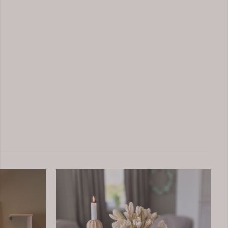
-50%
Pommes frites kurv i gull
Fine kurver å servere i. Her kan du servere godteri
i også, ikke bare pommes frites. Serveringkurv til
Pommes Frites 20x9x10cm, 65gr Gull Rustfritt stål.
45,-
89,-