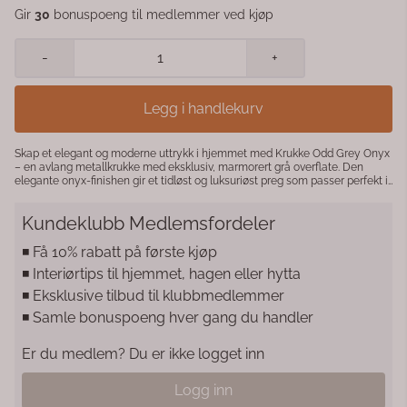
Gir
30
bonuspoeng til medlemmer ved kjøp
-
+
Legg i handlekurv
Skap et elegant og moderne uttrykk i hjemmet med Krukke Odd Grey Onyx
– en avlang metallkrukke med eksklusiv, marmorert grå overflate. Den
elegante onyx-finishen gir et tidløst og luksuriøst preg som passer perfekt i
både moderne og klassiske interiører. Denne større varianten gir plass til
flere planter, dekorgrener eller kreative oppsatser , og blir et naturlig
Kundeklubb Medlemsfordeler
blikkfang på spisebordet, konsollbordet eller i vinduskarmen. Kombiner
gjerne med de mindre størrelsene i samme serie for et helhetlig uttrykk.
Detaljer: Serie: Odd Farge: Grey Onyx Materiale: Metall Mål: Lengde 35 cm x
◾️ Få 10% rabatt på første kjøp
Bredde 12 cm x Høyde 20 cm Avlang form – ideell til dekor og planter
◾️ Interiørtips til hjemmet, hagen eller hytta
Elegant marmorert overflate i gråtoner For innendørs bruk
◾️ Eksklusive tilbud til klubbmedlemmer
◾️ Samle bonuspoeng hver gang du handler
Er du medlem? Du er ikke logget inn
Logg inn