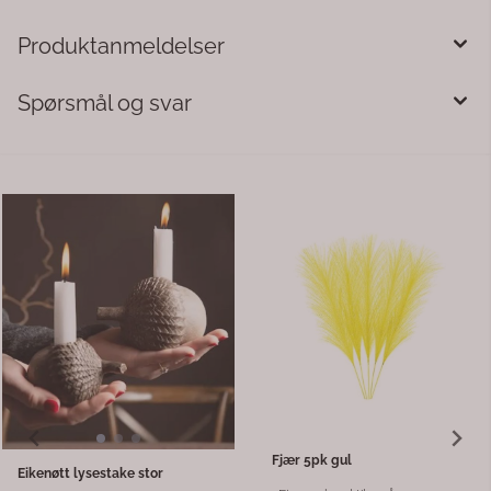
Produktanmeldelser
Spørsmål og svar
Lykt kokosnøtt
Dekorkuler med dusk
Lykte m/bølger hulmønster
Kule tre dekor m/dusk. Fin dekor
kokosnøtt varierende størrelser.
til lysfat m.m. 30cm
Ca 13cm i diam.
219,-
75,-