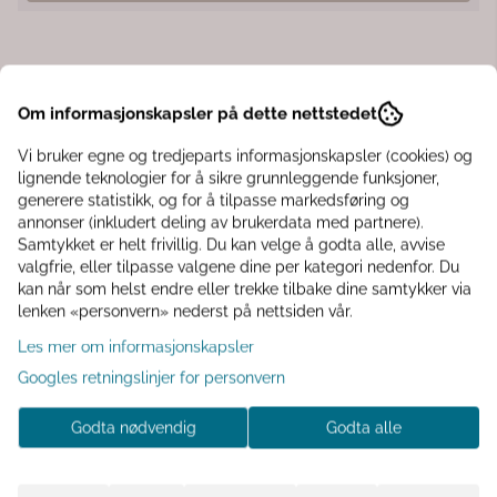
Informasjon
Om informasjonskapsler på dette nettstedet
Skap et elegant og moderne uttrykk i hjemmet med
Vi bruker egne og tredjeparts informasjonskapsler (cookies) og
Krukke Odd Grey Onyx
– en avlang metallkrukke med
lignende teknologier for å sikre grunnleggende funksjoner,
eksklusiv, marmorert grå overflate. Den elegante onyx-
generere statistikk, og for å tilpasse markedsføring og
finishen gir et tidløst og luksuriøst preg som passer
annonser (inkludert deling av brukerdata med partnere).
perfekt i både moderne og klassiske interiører.
Samtykket er helt frivillig. Du kan velge å godta alle, avvise
valgfrie, eller tilpasse valgene dine per kategori nedenfor. Du
Denne større varianten gir plass til
flere planter,
kan når som helst endre eller trekke tilbake dine samtykker via
lenken «personvern» nederst på nettsiden vår.
dekorgrener eller kreative oppsatser
, og blir et
naturlig blikkfang på spisebordet, konsollbordet eller i
Les mer om informasjonskapsler
vinduskarmen. Kombiner gjerne med de mindre
Googles retningslinjer for personvern
størrelsene i samme serie for et helhetlig uttrykk.
Godta nødvendig
Godta alle
Detaljer:
Serie: Odd