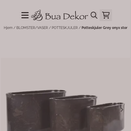
Hopp til innhold
Hjem
/
BLOMSTER/VASER
/
POTTESKJULER
/
Potteskjuler Grey onyx stor