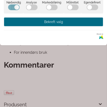
Nødvendig
Analyse
Markedsføring
Målrettet
Egendefinert
Farge: Grey Onyx
Materiale: Metall
Bekreft valg
Mål: Lengde 35 cm x Bredde 12 cm x Høyde 20 cm
Avlang form – ideell til dekor og planter
Drevet av
Elegant marmorert overflate i gråtoner
For innendørs bruk
Kommentarer
Produsent