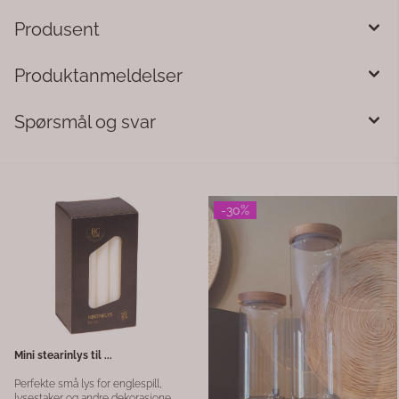
Produsent
Produktanmeldelser
Spørsmål og svar
-30%
Fjær 5pk gul
Blomsterpotte 48 cm
Fjær 5pk gul til små vaser.
Store blomsterpotter i plas
hull i bunnen. Passer fint ti
strå og gress på balkongen
til små trær. Fint å plante
59,-
307,-
439,-
forsjellige sommerblomster
også, tett i tett. Kan stå ut
året. VEKT 1103 GRAM
HØYDE 44,0 cm
DIAMETER 48,0 cm
innvendig i åpningen 43cm