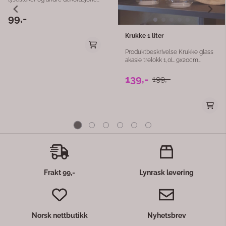
g
t
itet
er
.
g
g
ig
Frakt 99,-
Lynrask levering
ir et
ett
 av
r
Norsk nettbutikk
Nyhetsbrev