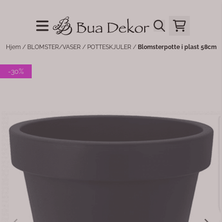
Hopp til innhold
Hjem
/
BLOMSTER/VASER
/
POTTESKJULER
/
Blomsterpotte i plast 58cm
-30%