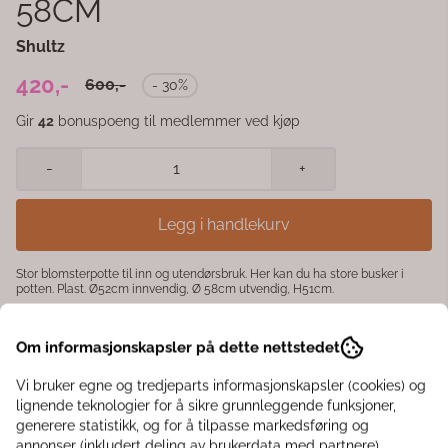
58CM
Shultz
420,-
600,-
- 30%
Gir
42
bonuspoeng til medlemmer ved kjøp
-
+
Legg i handlekurv
Stor blomsterpotte til inn og utendørsbruk. Her kan du ha store busker i
potten. Plast. Ø52cm innvendig, Ø 58cm utvendig, H51cm.
Kundeklubb Medlemsfordeler
Om informasjonskapsler på dette nettstedet
◾️ Få 10% rabatt på første kjøp
Vi bruker egne og tredjeparts informasjonskapsler (cookies) og
◾️ Interiørtips til hjemmet, hagen eller hytta
lignende teknologier for å sikre grunnleggende funksjoner,
◾️ Eksklusive tilbud til klubbmedlemmer
generere statistikk, og for å tilpasse markedsføring og
◾️ Samle bonuspoeng hver gang du handler
annonser (inkludert deling av brukerdata med partnere).