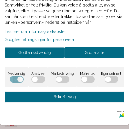
Samtykket er helt frivillig. Du kan velge å godta alle, avvise
Er du medlem? Du er ikke logget inn
valgfrie, eller tilpasse valgene dine per kategori nedenfor. Du
kan når som helst endre eller trekke tilbake dine samtykker via
Logg inn
lenken «personvern» nederst på nettsiden vår.
Les mer om informasjonskapsler
Googles retningslinjer for personvern
Informasjon
Godta nødvendig
Godta alle
Stor blomsterpotte til inn og utendørsbruk. Her kan du
ha store busker i potten. Plast. Ø52cm innvendig, Ø
Nødvendig
Analyse
Markedsføring
Målrettet
Egendefinert
58cm utvendig, H51cm.
Kommentarer
Bekreft valg
Drevet av