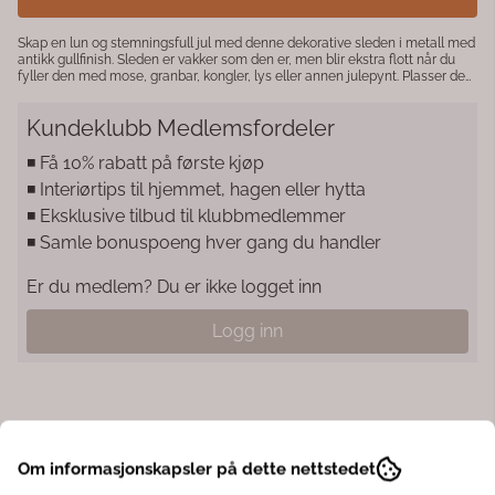
Skap en lun og stemningsfull jul med denne dekorative sleden i metall med
antikk gullfinish. Sleden er vakker som den er, men blir ekstra flott når du
fyller den med mose, granbar, kongler, lys eller annen julepynt. Plasser den
på spisebordet, sofabordet, en skjenk eller i vinduskarmen som en del av
årets juledekorasjon. Den passer like godt i moderne hjem som i en klassisk
Kundeklubb Medlemsfordeler
eller landlig julestil. Produktdetaljer: Materiale: Metall Farge: Antikk gull /
messing Høyde: 18 cm Bredde: 28 cm Dybde: 12 cm En dekorativ slede som
gir hjemmet en varm og koselig julestemning.
◾️ Få 10% rabatt på første kjøp
◾️ Interiørtips til hjemmet, hagen eller hytta
◾️ Eksklusive tilbud til klubbmedlemmer
◾️ Samle bonuspoeng hver gang du handler
Er du medlem? Du er ikke logget inn
Logg inn
Informasjon
Om informasjonskapsler på dette nettstedet
Skap en lun og stemningsfull jul med denne dekorative