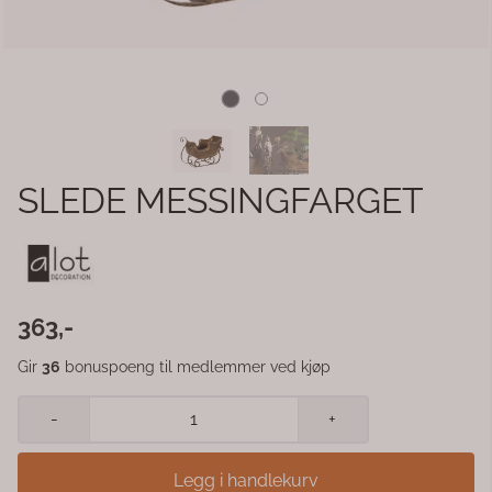
SLEDE MESSINGFARGET
363,-
Gir
36
bonuspoeng til medlemmer ved kjøp
-
+
Legg i handlekurv