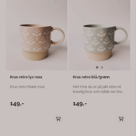
Krus retro lys rosa
Krus retro blå/grønn
Krus retro Marie rosa
Hei! Hvis du er på jakt etter et
koselig krus som både ser bra ut
og er praktisk, må jeg bare tipse
deg om dette retro Marie-kruset
149,-
149,-
i lys blå. Det er laget av
keramikk, så det føles skikkelig
solid og hyggelig i hånden. En
ekstra bonus? Du kan stable
flere av dem oppå hverandre, så
de tar minimalt med plass på
kjøkkenet – perfekt hvis du har