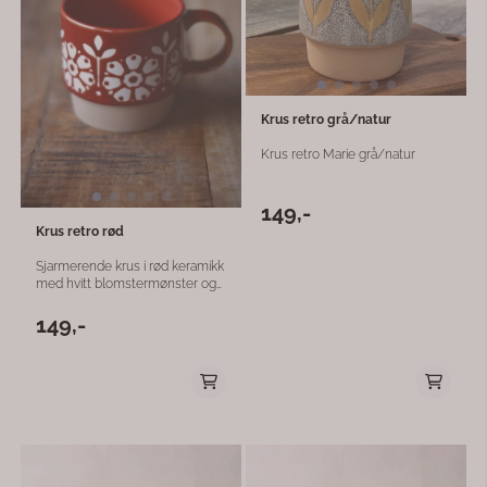
Krus retro grå/natur
Krus retro Marie grå/natur
149,-
Krus retro rød
Sjarmerende krus i rød keramikk
med hvitt blomstermønster og
en lys, matt kant nederst. Det
nostalgiske designet gir koppen
149,-
et koselig retropreg og passer
perfekt til kaffe, te eller kakao.
En fargerik kopp som gjør
frokostbordet litt hyggeligere –
og som gjerne kan kombineres
med andre retrokrus i ulike
farger.