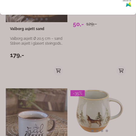
Drevet av
campingplassen
Krus Kongen av
campingplassen. Grå Tåler
oppvaskmaskin! 270gram,
2,75ml, dia:8/9,5cm h:7,5cm
50,-
129,-
Valborg asjett sand
Valborg asjett Ø 20,5 cm – sand
Stilren asjett i glasert steingods
med myk sandfarge og lett
rustikk finish. Perfekt til brød,
179,-
småretter eller som del av en
komplett borddekking. Tåler
oppvaskmaskin og
mikrobølgeovn, og passer godt
sammen med resten av
Valborg-serien.
-35%