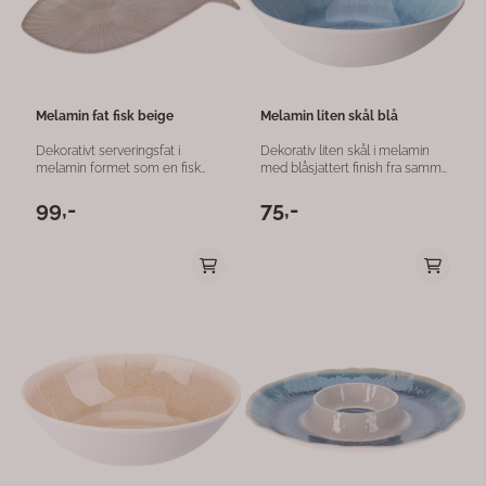
funksjonalitet med dekorativ stil.
dekorativ stil.
Melamin fat fisk beige
Melamin liten skål blå
Dekorativt serveringsfat i
Dekorativ liten skål i melamin
melamin formet som en fisk
med blåsjattert finish fra samme
med flotte beige sjatteringer
maritime serie. Skålen passer
som gir borddekkingen et
perfekt til servering av dip,
99,-
75,-
naturlig og maritimt uttrykk.
snacks, nøtter, oliven eller
Fatet passer perfekt til servering
småretter, og tilfører
av sjømat, tapas, snacks, frukt
borddekkingen et sommerlig og
eller småretter, både til hverdag
maritimt uttrykk. Det slitesterke
og sommerlige anledninger. Det
melaminmaterialet gjør den
slitesterke melaminmaterialet
både lett og praktisk til bruk inne
gjør fatet lett, praktisk og
og ute – perfekt til terrasse, båt,
perfekt til bruk både inne og ute
hytte eller sommerbord. Med
– ideelt til terrasse, hytte, båt
størrelsen 18x16 cm er den
eller sommerbord. Med
både dekorativ og funksjonell
størrelsen 35x18 cm blir fatet
som en del av en gjennomført
både funksjonelt og dekorativt
borddekking.
på bordet.