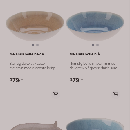
flott gaveeske og er en perfekt
solide utførelsen gir en god
gave til en teelsker – eller en
følelse i hånden, og størrelsen
liten hverdagsluksus til deg selv.
på 500 ml gjør det ideelt til
Det tidløse blomsterdesignet
servering av større drinker. Et
gjør kruset like fint på
dekorativt og funksjonelt krus
frokostbordet som til en rolig
som passer perfekt til både
ettermiddag med en god bok.
hverdag og fest.
Vakkert porselenskrus med
romantisk blomsterdesign
Inkludert lokk som holder teen
varm Tesil i rustfritt stål for
løsvektste Leveres i dekorativ
Melamin bolle beige
Melamin bolle blå
gaveeske Perfekt til te, urtete
og andre varme drikker Fin gave
Stor og dekorativ bolle i
Romslig bolle i melamin med
til bursdag, morsdag, jul eller
melamin med elegante beige
dekorativ blåsjattert finish som
vertinnegave
sjatteringer som gir
gir borddekkingen et friskt og
borddekkingen et naturlig og
maritimt uttrykk. Skålen passer
179,-
179,-
sommerlig uttrykk. Skålen
perfekt til servering av salater,
passer perfekt til servering av
frukt, snacks, pasta eller andre
salater, frukt, snacks, pasta eller
retter til både hverdag og
andre retter til både hverdag og
sommerlige sammenkomster.
hyggelige sammenkomster. Det
Det slitesterke
slitesterke melaminmaterialet
melaminmaterialet gjør bollen
gjør bollen lett og praktisk til
lett og praktisk til bruk både inne
både inne- og utebruk – ideell til
og ute – ideell til terrasse, hytte,
terrasse, hytte, båt eller
båt eller sommerbord. Med
sommerbord. Med størrelsen
størrelsen 30x9 cm kombinerer
30x9 cm kombinerer den
den funksjonalitet med