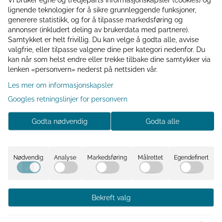
119,-
varme drikker. Tåler
lignende teknologier for å sikre grunnleggende funksjoner,
Valborg asjett hvit
oppvaskmaskin og
generere statistikk, og for å tilpasse markedsføring og
mikrobølgeovn, og passer godt
Valborg asjett Ø 20,5 cm –
annonser (inkludert deling av brukerdata med partnere).
sammen med resten av
hvit/grå Elegant asjett i glasert
Samtykket er helt frivillig. Du kan velge å godta alle, avvise
Valborg-serviset for en
steingods med myke hvit- og
harmonisk borddekking.
valgfrie, eller tilpasse valgene dine per kategori nedenfor. Du
gråtoner og en lett rustikk finish.
179,-
Perfekt til brød, småretter eller
kan når som helst endre eller trekke tilbake dine samtykker via
som del av en komplett
lenken «personvern» nederst på nettsiden vår.
borddekking. Tåler
oppvaskmaskin og
Les mer om informasjonskapsler
mikrobølgeovn, og kombineres
enkelt med resten av Valborg-
Googles retningslinjer for personvern
serien.
-61%
Godta nødvendig
Godta alle
Nødvendig
Analyse
Markedsføring
Målrettet
Egendefinert
Bekreft valg
Krus Kongen av