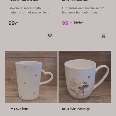
Dekorativt serveringsfat i
Gi mamma en påminnelse om
melamin formet som en fisk
hvor mye hun betyr, hver
med flott blåsjattert mønster.
eneste dag, med dette stilige
Fatet passer perfekt til servering
kruset med teksten "Verdens
99,-
99,-
129,-
av sjømat, tapas, snacks, frukt
beste mamma" .275 mler de 270
eller småretter, og gir
g ,8 cm (innvendig) og 9,5 cm
borddekkingen et maritimt og
(utvendig) , mens høyden er7,5
sommerlig uttrykk. Det
cm , noe Den perfekte gaven til
slitesterke melaminmaterialet
morsdag, bursdag, eller når du
gjør fatet både lett og praktisk til
bare vil si "takk" på en spesiell
bruk både inne og ute – perfekt
måte! Spesifikasjoner: Kapasitet:
til sommerbordet, hytta, båten
275 ml Vekt: 270 g Diameter: 8
eller terrassen. Med størrelsen
cm (innvendig) / 9,5 cm
35x18 cm blir det et dekorativt
(utvendig) Høyde: 7,5 cm
og funksjonelt innslag på
bordet.
RM Love krus
Krus hvitt nostalgi