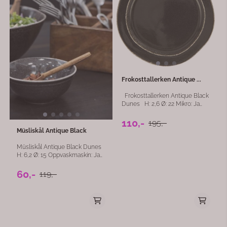
Frokosttallerken Antique ...
Frokosttallerken Antique Black
Dunes H: 2,6 Ø: 22 Mikro: Ja
Oppvaskmaskin: Ja Ovnfast: Nei
110,-
195,-
Müsliskål Antique Black
Müsliskål Antique Black Dunes
H: 6,2 Ø: 15 Oppvaskmaskin: Ja
Mikro: Ja Ovnfast: Nei
60,-
119,-