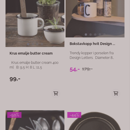
Bokstavkopp hvit Design ...
Trendy kopper i porselen fra
Krus emalje butter cream
Design Letters. Diameter 8
cm Høyde 9 cm. Tåler
Krus emalje butter cream 400
oppvaskmaskin
54,-
ml B: 9,5 H: 8 L: 11,5
179,-
99,-
-50%
-44%