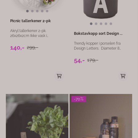
Picnic tallerkener 2-pk
Akryl tallerkener 2-pk.
Bokstavkopp sort Design ...
26x26x2cm Ikke vask i
vaskemaskin.
Trendy kopper i porselen fra
140,-
299,-
Design Letters. Diameter 8
cm Høyde 9 cm. Tåler
oppvaskmaskin
54,-
179,-
-70%