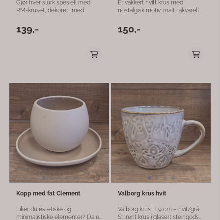
Gjør hver slurk spesiell med
Et vakkert hvitt krus med
RM-kruset, dekorert med
nostalgisk motiv, malt i akvarell
gyldne hjerter og et
av Anita Sletten (Nordicwilde).
hjerteformet øre. Dette kruset
Kruset har et stemningsfullt dikt
139,-
150,-
er mer enn et enkelt redskap -
skrevet av hennes far, Karsten
det er en erklæring om
Rasmussen, som bringer
kjærlighet og oppmerksomhet
minner om varme stunder,
på detaljer. Perfekt til
vinter og hjemmets hygge.
Valentinsdagen, Morsdagen,
Dette nordiske kruset passer
eller bare som gave til deg selv.
perfekt til hytte, hjem eller som
La dette kruset berike ditt
en personlig gave. Med sin
daglige ritual med sin sjarm og
høyde på 13,5 cm er det ideelt til
varme utseende. 11x8x6 cm
kaffe, te eller kakao, og skaper
en koselig atmosfære rundt
enhver kopp. Detaljer: Farge:
Hvit Motiv: Nostalgi og dikt
Akvarell: Anita Sletten
(Nordicwilde) Tekst: Karsten
Rasmussen Høyde: 13,5 cm
Materiale: Steintøy/keramikk
Tåler oppvaskmaskin og
mikrobølgeovn
Kopp med fat Clement
Valborg krus hvit
Liker du estetiske og
Valborg krus H 9 cm – hvit/grå
minimalistiske elementer? Da er
Stilrent krus i glasert steingods