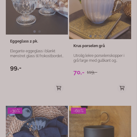
Eggeglass 2 pk.
Krus porselen grå
Elegante eggeglass i blankt
Utrolig lekre porselenskopper i
mønstret glass til frokostbordet.
grå farge med gullkant og
6cm 2stk
hank. Krus porselen 400ml
99,-
14cm d:10,5cm h:9cm
70,-
119,-
-30%
-60%